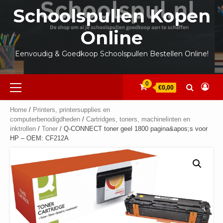
Ga
Schoolspullen Kopen
naar
de
Online
inhoud
Eenvoudig & Goedkoop Schoolspullen Bestellen Online!
Primair
0
€0,00
menu
Home
/
Printers, printersupplies en
computerbenodigdheden
/
Cartridges, toners, machinelinten en
inktrollen
/
Toner
/ Q-CONNECT toner geel 1800 pagina&apos;s voor
HP – OEM: CF212A