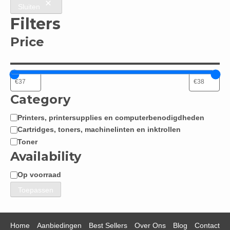
Sluiten
Filters
Price
Category
Printers, printersupplies en computerbenodigdheden
Categorie
Cartridges, toners, machinelinten en inktrollen
Toner
Availability
Op voorraad
Beschikbaarheid
Toepassen
Home
Aanbiedingen
Best Sellers
Over Ons
Blog
Contact