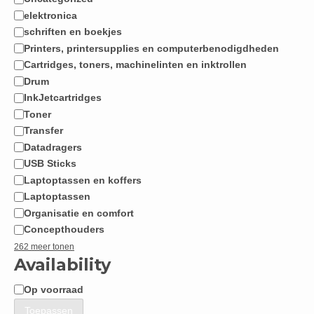
Categorie
elektronica
schriften en boekjes
Printers, printersupplies en computerbenodigdheden
Cartridges, toners, machinelinten en inktrollen
Drum
InkJetcartridges
Toner
Transfer
Datadragers
USB Sticks
Laptoptassen en koffers
Laptoptassen
Organisatie en comfort
Concepthouders
262 meer tonen
Availability
Op voorraad
Beschikbaarheid
Toepassen