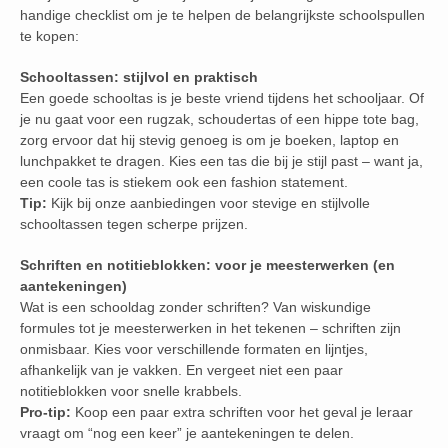
handige checklist om je te helpen de belangrijkste schoolspullen
te kopen:
Schooltassen: stijlvol en praktisch
Een goede schooltas is je beste vriend tijdens het schooljaar. Of
je nu gaat voor een rugzak, schoudertas of een hippe tote bag,
zorg ervoor dat hij stevig genoeg is om je boeken, laptop en
lunchpakket te dragen. Kies een tas die bij je stijl past – want ja,
een coole tas is stiekem ook een fashion statement.
Tip:
Kijk bij onze aanbiedingen voor stevige en stijlvolle
schooltassen tegen scherpe prijzen.
Schriften en notitieblokken: voor je meesterwerken (en
aantekeningen)
Wat is een schooldag zonder schriften? Van wiskundige
formules tot je meesterwerken in het tekenen – schriften zijn
onmisbaar. Kies voor verschillende formaten en lijntjes,
afhankelijk van je vakken. En vergeet niet een paar
notitieblokken voor snelle krabbels.
Pro-tip:
Koop een paar extra schriften voor het geval je leraar
vraagt om “nog een keer” je aantekeningen te delen.