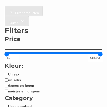
Filter producten
Sluiten
Filters
Price
Kleur:
Unisex
Jongen
uniseks
/
dames en heren
Meisje:
meisjes en jongens
Category
Uncategorized