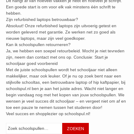
Dit hangt af van hoeveel vakken je hebt en hoeveel je schrijft.
Een goede start is om voor elk vak minstens één schrift te
hebben.
Zijn refurbished laptops betrouwbaar?
Absoluut! Onze refurbished laptops zijn uitvoerig getest en
worden geleverd met garantie. Ze werken net zo goed als
nieuwe laptops, maar zijn veel goedkoper.
Kan ik schoolspullen retourneren?
Ja, we hebben een soepel retourbeleid. Mocht je niet tevreden
zijn, neem dan contact met ons op. Conclusie: Start je
schooljaar goed voorbereid
Met de juiste schoolspullen wordt het schooljaar niet alleen
makkelijker, maar ook leuker. Of je nu op zoek bent naar een
stijlvolle schooltas, een betrouwbare laptop of hip kaftpapier, bij
schoolspul.nl ben je aan het juiste adres. Wacht niet langer en
begin vandaag nog met het kopen van jouw schoolspullen. We
wensen je veel succes dit schooljaar – en vergeet niet om af en
toe een pauze te nemen tussen het studeren door!
Veel succes en shopplezier op schoolspul.nl!
Zoeken
ZOEKEN