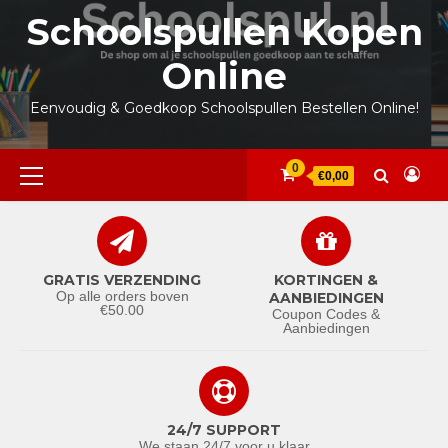
Ga
Schoolspullen Kopen
naar
de
Online
inhoud
Eenvoudig & Goedkoop Schoolspullen Bestellen Online!
Primair
0
€0,00
menu
GRATIS VERZENDING
KORTINGEN &
Op alle orders boven
AANBIEDINGEN
€50.00
Coupon Codes &
Aanbiedingen
24/7 SUPPORT
We staan 24/7 voor u klaar