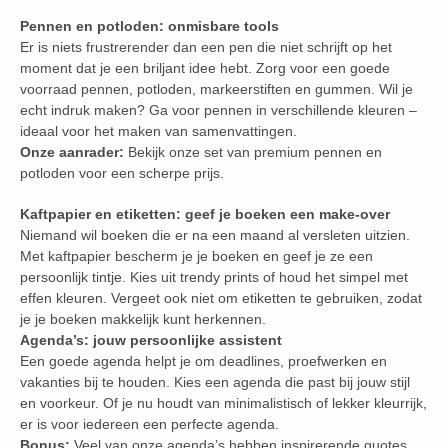
Pennen en potloden: onmisbare tools
Er is niets frustrerender dan een pen die niet schrijft op het
moment dat je een briljant idee hebt. Zorg voor een goede
voorraad pennen, potloden, markeerstiften en gummen. Wil je
echt indruk maken? Ga voor pennen in verschillende kleuren –
ideaal voor het maken van samenvattingen.
Onze aanrader:
Bekijk onze set van premium pennen en
potloden voor een scherpe prijs.
Kaftpapier en etiketten: geef je boeken een make-over
Niemand wil boeken die er na een maand al versleten uitzien.
Met kaftpapier bescherm je je boeken en geef je ze een
persoonlijk tintje. Kies uit trendy prints of houd het simpel met
effen kleuren. Vergeet ook niet om etiketten te gebruiken, zodat
je je boeken makkelijk kunt herkennen.
Agenda’s: jouw persoonlijke assistent
Een goede agenda helpt je om deadlines, proefwerken en
vakanties bij te houden. Kies een agenda die past bij jouw stijl
en voorkeur. Of je nu houdt van minimalistisch of lekker kleurrijk,
er is voor iedereen een perfecte agenda.
Bonus:
Veel van onze agenda’s hebben inspirerende quotes