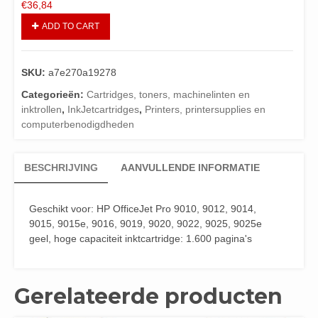
€
36,84
ADD TO CART
SKU:
a7e270a19278
Categorieën:
Cartridges, toners, machinelinten en
inktrollen
,
InkJetcartridges
,
Printers, printersupplies en
computerbenodigdheden
BESCHRIJVING
AANVULLENDE INFORMATIE
Geschikt voor: HP OfficeJet Pro 9010, 9012, 9014,
9015, 9015e, 9016, 9019, 9020, 9022, 9025, 9025e
geel, hoge capaciteit inktcartridge: 1.600 pagina's
Gerelateerde producten