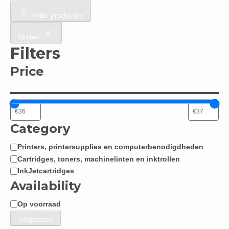
Filter producten
Sluiten
Filters
Price
Category
Printers, printersupplies en computerbenodigdheden
Categorie
Cartridges, toners, machinelinten en inktrollen
InkJetcartridges
Availability
Op voorraad
Beschikbaarheid
Toepassen