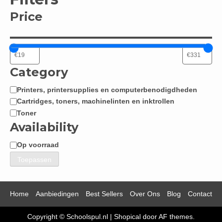
Price
Category
Printers, printersupplies en computerbenodigdheden
Categorie
Cartridges, toners, machinelinten en inktrollen
Toner
Availability
Op voorraad
Beschikbaarheid
Toepassen
Home
Aanbiedingen
Best Sellers
Over Ons
Blog
Contact
Copyright © Schoolspul.nl
|
Shopical
door AF themes.