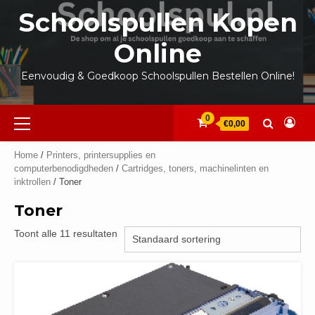
Ga
Schoolspullen Kopen
naar
de
Online
inhoud
Eenvoudig & Goedkoop Schoolspullen Bestellen Online!
Primair
0
€0,00
menu
Home
/
Printers, printersupplies en
computerbenodigdheden
/
Cartridges, toners, machinelinten en
inktrollen
/ Toner
Toner
Toont alle 11 resultaten