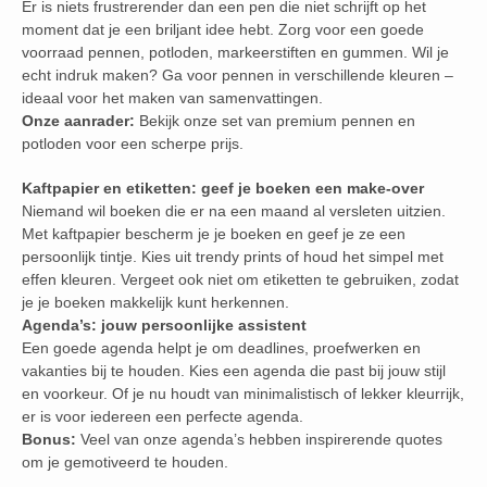
Er is niets frustrerender dan een pen die niet schrijft op het
moment dat je een briljant idee hebt. Zorg voor een goede
voorraad pennen, potloden, markeerstiften en gummen. Wil je
echt indruk maken? Ga voor pennen in verschillende kleuren –
ideaal voor het maken van samenvattingen.
Onze aanrader:
Bekijk onze set van premium pennen en
potloden voor een scherpe prijs.
Kaftpapier en etiketten: geef je boeken een make-over
Niemand wil boeken die er na een maand al versleten uitzien.
Met kaftpapier bescherm je je boeken en geef je ze een
persoonlijk tintje. Kies uit trendy prints of houd het simpel met
effen kleuren. Vergeet ook niet om etiketten te gebruiken, zodat
je je boeken makkelijk kunt herkennen.
Agenda’s: jouw persoonlijke assistent
Een goede agenda helpt je om deadlines, proefwerken en
vakanties bij te houden. Kies een agenda die past bij jouw stijl
en voorkeur. Of je nu houdt van minimalistisch of lekker kleurrijk,
er is voor iedereen een perfecte agenda.
Bonus:
Veel van onze agenda’s hebben inspirerende quotes
om je gemotiveerd te houden.