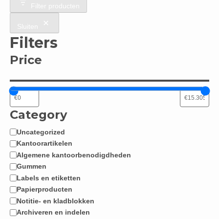
Filter producten
Sluiten
Filters
Price
Category
Uncategorized
Categorie
Kantoorartikelen
Algemene kantoorbenodigdheden
Gummen
Labels en etiketten
Papierproducten
Notitie- en kladblokken
Archiveren en indelen