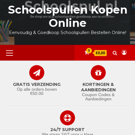
Ga
Schoolspullen Kopen
naar
de
Online
inhoud
Eenvoudig & Goedkoop Schoolspullen Bestellen Online!
Primair
0
€0,00
menu
GRATIS VERZENDING
KORTINGEN &
Op alle orders boven
AANBIEDINGEN
€50.00
Coupon Codes &
Aanbiedingen
24/7 SUPPORT
We staan 24/7 voor u klaar