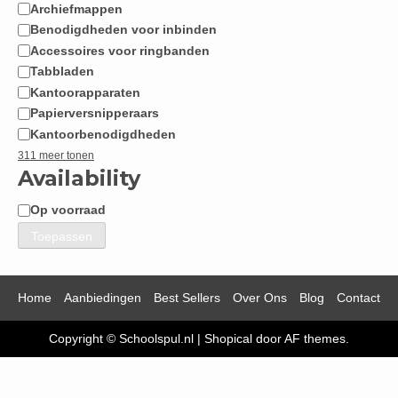
Archiefmappen
Benodigdheden voor inbinden
Accessoires voor ringbanden
Tabbladen
Kantoorapparaten
Papierversnipperaars
Kantoorbenodigdheden
311 meer tonen
Availability
Op voorraad
Beschikbaarheid
Toepassen
Home
Aanbiedingen
Best Sellers
Over Ons
Blog
Contact
Copyright © Schoolspul.nl
|
Shopical
door AF themes.