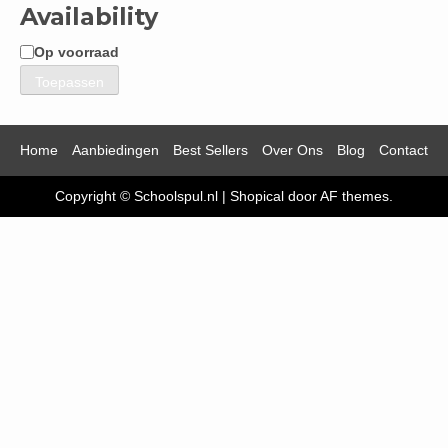
Availability
Op voorraad
Beschikbaarheid
Toepassen
Home
Aanbiedingen
Best Sellers
Over Ons
Blog
Contact
Copyright © Schoolspul.nl
|
Shopical
door AF themes.