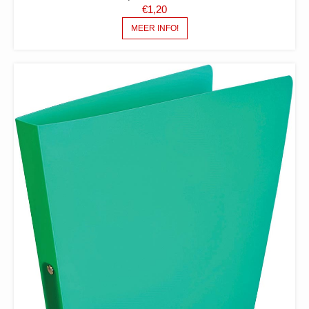
€
1,20
MEER INFO!