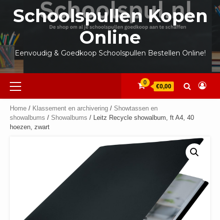
Ga
Schoolspullen Kopen
naar
de
Online
inhoud
Eenvoudig & Goedkoop Schoolspullen Bestellen Online!
Primair
0
€0,00
menu
Home
/
Klassement en archivering
/
Showtassen en
showalbums
/
Showalbums
/ Leitz Recycle showalbum, ft A4, 40
hoezen, zwart