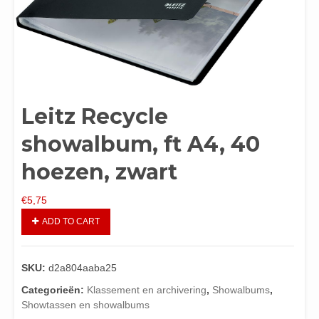
Leitz Recycle
showalbum, ft A4, 40
hoezen, zwart
€
5,75
ADD TO CART
SKU:
d2a804aaba25
Categorieën:
Klassement en archivering
,
Showalbums
,
Showtassen en showalbums