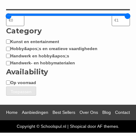
Category
Kunst en entertainment
Categorie
Hobby&apos;s en creatieve vaardigheden
Handwerk en hobby&apos;s
Handwerk- en hobbymaterialen
Availability
Op voorraad
Beschikbaarheid
Toepassen
Home
Aanbiedingen
Best Sellers
Over Ons
Blog
Contact
Copyright © Schoolspul.nl
|
Shopical
door AF themes.