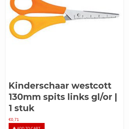
Kinderschaar westcott
130mm spits links gl/or |
1 stuk
€
0,71
ADD TO CART