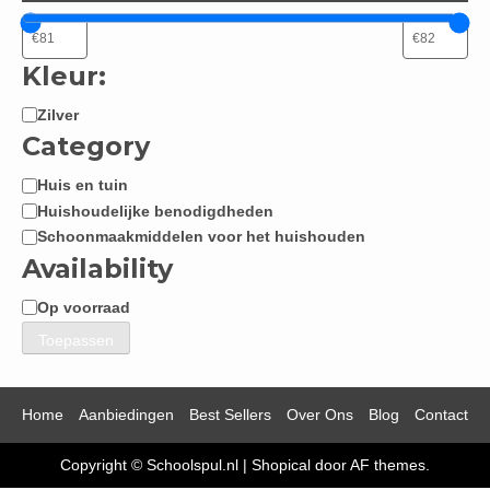
Kleur:
Zilver
Kleur:
Category
Huis en tuin
Categorie
Huishoudelijke benodigdheden
Schoonmaakmiddelen voor het huishouden
Availability
Op voorraad
Beschikbaarheid
Toepassen
Home
Aanbiedingen
Best Sellers
Over Ons
Blog
Contact
Copyright © Schoolspul.nl
|
Shopical
door AF themes.