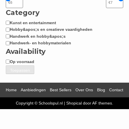
Category
Kunst en entertainment
Categorie
Hobby&apos;s en creatieve vaardigheden
Handwerk en hobby&apos;s
Handwerk- en hobbymaterialen
Availability
Op voorraad
Beschikbaarheid
Toepassen
Home
Aanbiedingen
Best Sellers
Over Ons
Blog
Contact
Copyright © Schoolspul.nl
|
Shopical
door AF themes.