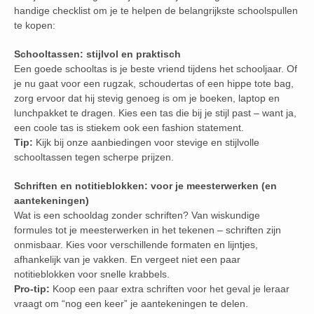
handige checklist om je te helpen de belangrijkste schoolspullen
te kopen:
Schooltassen: stijlvol en praktisch
Een goede schooltas is je beste vriend tijdens het schooljaar. Of
je nu gaat voor een rugzak, schoudertas of een hippe tote bag,
zorg ervoor dat hij stevig genoeg is om je boeken, laptop en
lunchpakket te dragen. Kies een tas die bij je stijl past – want ja,
een coole tas is stiekem ook een fashion statement.
Tip:
Kijk bij onze aanbiedingen voor stevige en stijlvolle
schooltassen tegen scherpe prijzen.
Schriften en notitieblokken: voor je meesterwerken (en
aantekeningen)
Wat is een schooldag zonder schriften? Van wiskundige
formules tot je meesterwerken in het tekenen – schriften zijn
onmisbaar. Kies voor verschillende formaten en lijntjes,
afhankelijk van je vakken. En vergeet niet een paar
notitieblokken voor snelle krabbels.
Pro-tip:
Koop een paar extra schriften voor het geval je leraar
vraagt om “nog een keer” je aantekeningen te delen.