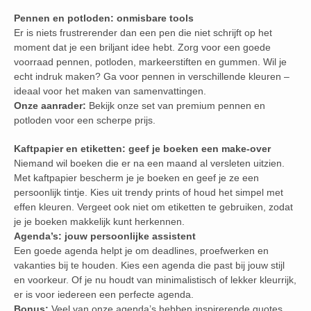
Pennen en potloden: onmisbare tools
Er is niets frustrerender dan een pen die niet schrijft op het
moment dat je een briljant idee hebt. Zorg voor een goede
voorraad pennen, potloden, markeerstiften en gummen. Wil je
echt indruk maken? Ga voor pennen in verschillende kleuren –
ideaal voor het maken van samenvattingen.
Onze aanrader:
Bekijk onze set van premium pennen en
potloden voor een scherpe prijs.
Kaftpapier en etiketten: geef je boeken een make-over
Niemand wil boeken die er na een maand al versleten uitzien.
Met kaftpapier bescherm je je boeken en geef je ze een
persoonlijk tintje. Kies uit trendy prints of houd het simpel met
effen kleuren. Vergeet ook niet om etiketten te gebruiken, zodat
je je boeken makkelijk kunt herkennen.
Agenda’s: jouw persoonlijke assistent
Een goede agenda helpt je om deadlines, proefwerken en
vakanties bij te houden. Kies een agenda die past bij jouw stijl
en voorkeur. Of je nu houdt van minimalistisch of lekker kleurrijk,
er is voor iedereen een perfecte agenda.
Bonus:
Veel van onze agenda’s hebben inspirerende quotes