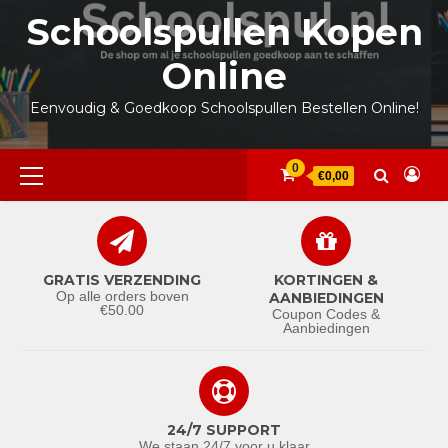
Ga
Schoolspullen Kopen
naar
de
Online
inhoud
Eenvoudig & Goedkoop Schoolspullen Bestellen Online!
Primair
0
€0,00
menu
GRATIS VERZENDING
KORTINGEN &
Op alle orders boven
AANBIEDINGEN
€50.00
Coupon Codes &
Aanbiedingen
24/7 SUPPORT
We staan 24/7 voor u klaar