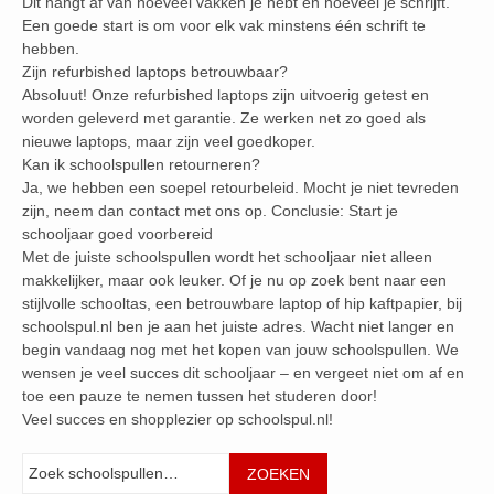
Dit hangt af van hoeveel vakken je hebt en hoeveel je schrijft.
Een goede start is om voor elk vak minstens één schrift te
hebben.
Zijn refurbished laptops betrouwbaar?
Absoluut! Onze refurbished laptops zijn uitvoerig getest en
worden geleverd met garantie. Ze werken net zo goed als
nieuwe laptops, maar zijn veel goedkoper.
Kan ik schoolspullen retourneren?
Ja, we hebben een soepel retourbeleid. Mocht je niet tevreden
zijn, neem dan contact met ons op. Conclusie: Start je
schooljaar goed voorbereid
Met de juiste schoolspullen wordt het schooljaar niet alleen
makkelijker, maar ook leuker. Of je nu op zoek bent naar een
stijlvolle schooltas, een betrouwbare laptop of hip kaftpapier, bij
schoolspul.nl ben je aan het juiste adres. Wacht niet langer en
begin vandaag nog met het kopen van jouw schoolspullen. We
wensen je veel succes dit schooljaar – en vergeet niet om af en
toe een pauze te nemen tussen het studeren door!
Veel succes en shopplezier op schoolspul.nl!
Zoeken
ZOEKEN