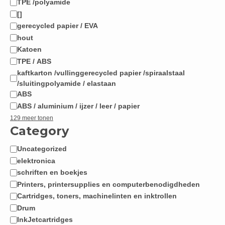
TPE /polyamide
[]
gerecycled papier / EVA
hout
Katoen
TPE / ABS
kaftkarton /vullinggerecycled papier /spiraalstaal
/sluitingpolyamide / elastaan
ABS
ABS / aluminium / ijzer / leer / papier
129 meer tonen
Category
Uncategorized
Categorie
elektronica
schriften en boekjes
Printers, printersupplies en computerbenodigdheden
Cartridges, toners, machinelinten en inktrollen
Drum
InkJetcartridges