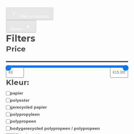
Filter producten
Sluiten
Filters
Price
Kleur:
papier
Materiaal:
polyester
gerecycled papier
polypropyleen
polypropeen
bodygerecycled polypropeen / polypropeen