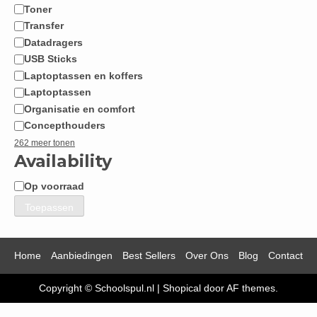
Toner
Transfer
Datadragers
USB Sticks
Laptoptassen en koffers
Laptoptassen
Organisatie en comfort
Concepthouders
262 meer tonen
Availability
Op voorraad
Beschikbaarheid
Toepassen
Home
Aanbiedingen
Best Sellers
Over Ons
Blog
Contact
Copyright © Schoolspul.nl
|
Shopical
door AF themes.