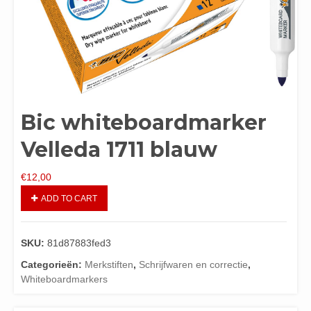
Bic whiteboardmarker
Velleda 1711 blauw
€
12,00
ADD TO CART
SKU:
81d87883fed3
Categorieën:
Merkstiften
,
Schrijfwaren en correctie
,
Whiteboardmarkers