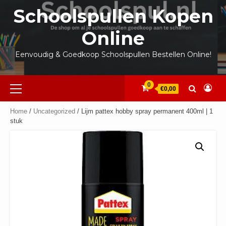
Ga
Schoolspullen Kopen
naar
de
Online
inhoud
Eenvoudig & Goedkoop Schoolspullen Bestellen Online!
Primair
0
€0,00
menu
Home
/
Uncategorized
/ Lijm pattex hobby spray permanent 400ml | 1
stuk