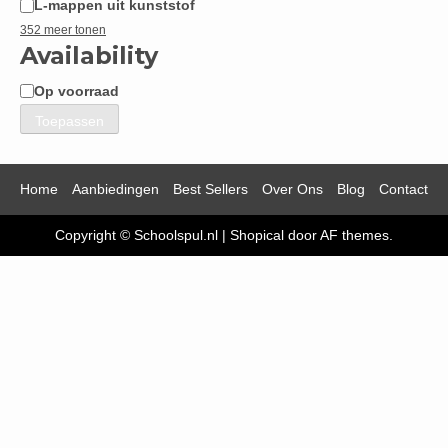
L-mappen uit kunststof
352 meer tonen
Availability
Op voorraad
Beschikbaarheid
Toepassen
Home
Aanbiedingen
Best Sellers
Over Ons
Blog
Contact
Copyright © Schoolspul.nl
|
Shopical
door AF themes.