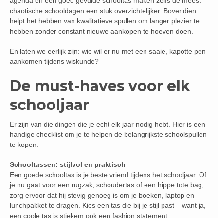
agenda en een goed gevulde schooltas maken zelfs de meest
chaotische schooldagen een stuk overzichtelijker. Bovendien
helpt het hebben van kwalitatieve spullen om langer plezier te
hebben zonder constant nieuwe aankopen te hoeven doen.
En laten we eerlijk zijn: wie wil er nu met een saaie, kapotte pen
aankomen tijdens wiskunde?
De must-haves voor elk
schooljaar
Er zijn van die dingen die je echt elk jaar nodig hebt. Hier is een
handige checklist om je te helpen de belangrijkste schoolspullen
te kopen:
Schooltassen: stijlvol en praktisch
Een goede schooltas is je beste vriend tijdens het schooljaar. Of
je nu gaat voor een rugzak, schoudertas of een hippe tote bag,
zorg ervoor dat hij stevig genoeg is om je boeken, laptop en
lunchpakket te dragen. Kies een tas die bij je stijl past – want ja,
een coole tas is stiekem ook een fashion statement.