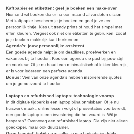
Kaftpapier en etiketten: geef je boeken een make-over
Niemand wil boeken die er na een maand al versleten uitzien.
Met kaftpapier bescherm je je boeken en geef je ze een
persoonlijk tintje. Kies uit trendy prints of houd het simpel met
effen kleuren. Vergeet ook niet om etiketten te gebruiken, zodat
je je boeken makkelijk kunt herkennen.
Agenda’s: jouw persoonlijke assistent
Een goede agenda helpt je om deadlines, proefwerken en
vakanties bij te houden. Kies een agenda die past bij jouw stijl
en voorkeur. Of je nu houdt van minimalistisch of lekker kleurrijk,
er is voor iedereen een perfecte agenda.
Bonus:
Veel van onze agenda’s hebben inspirerende quotes
om je gemotiveerd te houden.
Laptops en refurbished laptops: technologie voorop
In dit digitale tijdperk is een laptop bijna onmisbaar. Of je nu
huiswerk maakt, online lessen volgt of presentaties voorbereidt,
een goede laptop is een investering die het waard is. Wil je
besparen? Overweeg een refurbished laptop. Die zijn niet alleen
goedkoper, maar ook duurzamer.
Onze favoriet:
Bekijk onze collectie van budgetvriendelijke