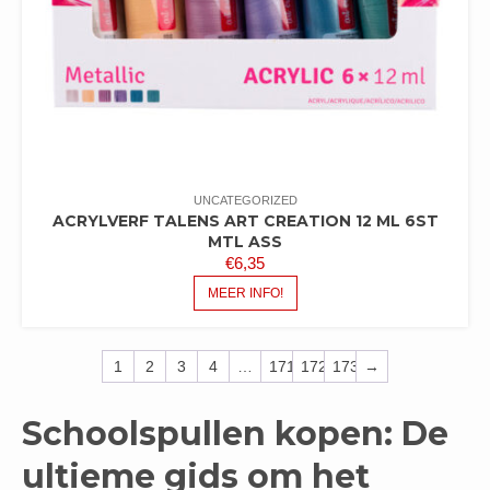
UNCATEGORIZED
ACRYLVERF TALENS ART CREATION 12 ML 6ST
MTL ASS
€
6,35
MEER INFO!
1
2
3
4
…
171
172
173
→
Schoolspullen kopen: De
ultieme gids om het