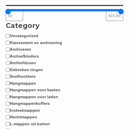
Category
Uncategorized
Categorie
Klassement en archivering
Archiveren
Archiefbinders
Archiefdozen
Gebroken ringen
Snelhechters
Hangmappen
Hangmappen voor kasten
Hangmappen voor laden
Hangmappenkoffers
Insteekmappen
Hechtmappen
L-mappen uit karton