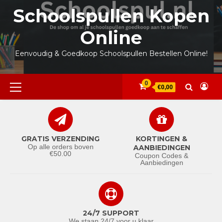
Ga
Schoolspullen Kopen
naar
de
Online
inhoud
Eenvoudig & Goedkoop Schoolspullen Bestellen Online!
Primair
0
€0,00
menu
GRATIS VERZENDING
KORTINGEN &
Op alle orders boven
AANBIEDINGEN
€50.00
Coupon Codes &
Aanbiedingen
24/7 SUPPORT
We staan 24/7 voor u klaar