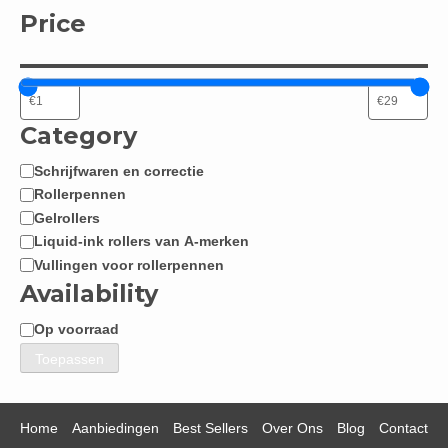
Price
Category
Schrijfwaren en correctie
Categorie
Rollerpennen
Gelrollers
Liquid-ink rollers van A-merken
Vullingen voor rollerpennen
Availability
Op voorraad
Beschikbaarheid
Toepassen
Home
Aanbiedingen
Best Sellers
Over Ons
Blog
Contact