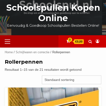
Ga
Schoolspullen Kopen
naar
de
Online
inhoud
Eenvoudig & Goedkoop Schoolspullen Bestellen Online!
Primair
0
€0,00
menu
Home
/
Schrijfwaren en correctie
/ Rollerpennen
Rollerpennen
Resultaat 1–15 van de 21 resultaten wordt getoond