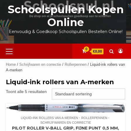
Ga
Schoolspullen Kopen
naar
de
Online
inhoud
Eenvoudig & Goedkoop Schoolspullen Bestellen Online!
Primair
0
€0,00
menu
Home
/
Schrijfwaren en correctie
/
Rollerpennen
/ Liquid-ink rollers van
A-merken
Liquid-ink rollers van A-merken
Toont alle 5 resultaten
LIQUID-INK ROLLERS VAN A-MERKEN
ROLLERPENNEN
SCHRIJFWAREN EN CORRECTIE
PILOT ROLLER V-BALL GRIP, FIJNE PUNT 0,5 MM,