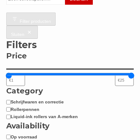
Filter producten
Sluiten
Filters
Price
Category
Schrijfwaren en correctie
Categorie
Rollerpennen
Liquid-ink rollers van A-merken
Availability
Op voorraad
Beschikbaarheid