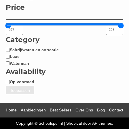
Price
Category
Schrijfwaren en correctie
Categorie
Luxe
Waterman
Availability
Op voorraad
Beschikbaarheid
Toepassen
Home
Aanbiedingen
Best Sellers
Over Ons
Blog
Contact
Copyright © Schoolspul.nl
|
Shopical
door AF themes.