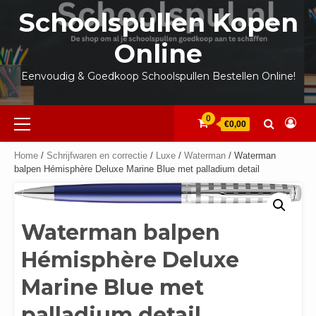
Ga
Schoolspullen Kopen
naar
de
Online
inhoud
Eenvoudig & Goedkoop Schoolspullen Bestellen Online!
Primair
0
€0,00
menu
Home
/
Schrijfwaren en correctie
/
Luxe
/
Waterman
/ Waterman
balpen Hémisphère Deluxe Marine Blue met palladium detail
Waterman balpen
Hémisphère Deluxe
Marine Blue met
palladium detail