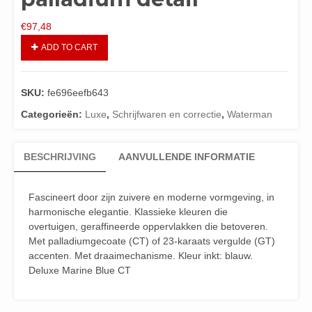
€
97,48
ADD TO CART
SKU:
fe696eefb643
Categorieën:
Luxe
,
Schrijfwaren en correctie
,
Waterman
BESCHRIJVING
AANVULLENDE INFORMATIE
Fascineert door zijn zuivere en moderne vormgeving, in
harmonische elegantie. Klassieke kleuren die
overtuigen, geraffineerde oppervlakken die betoveren.
Met palladiumgecoate (CT) of 23-karaats vergulde (GT)
accenten. Met draaimechanisme. Kleur inkt: blauw.
Deluxe Marine Blue CT