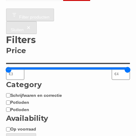
Filter producten
Sluiten
Filters
Price
Category
Schrijfwaren en correctie
Categorie
Potloden
Potloden
Availability
Op voorraad
Beschikbaarheid