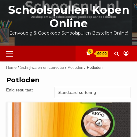
Ga
Schoolspullen Kopen
naar
de
Online
inhoud
Eenvoudig & Goedkoop Schoolspullen Bestellen Online!
Primair
0
€0,00
menu
Home
/
Schrijfwaren en correctie
/
Potloden
/ Potloden
Potloden
Enig resultaat