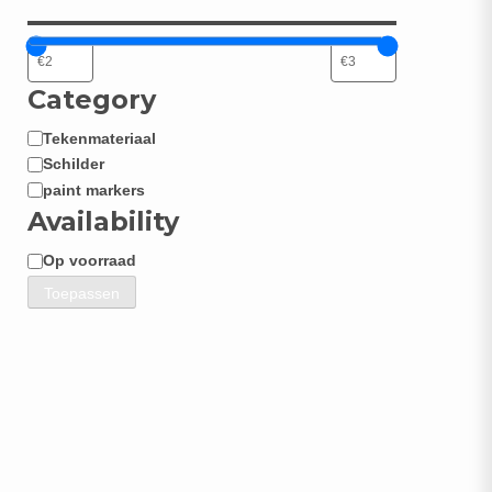
Category
Tekenmateriaal
Categorie
Schilder
paint markers
Availability
Op voorraad
Beschikbaarheid
Toepassen