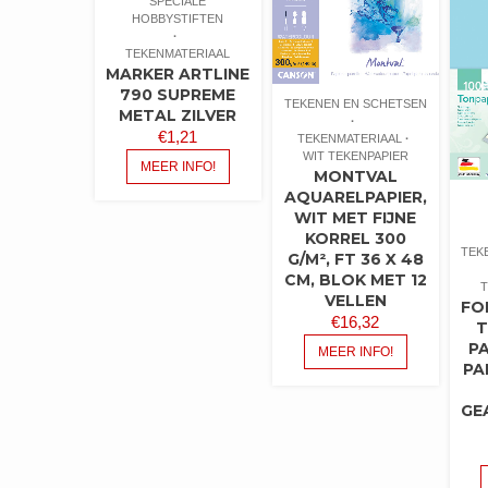
SPECIALE
HOBBYSTIFTEN
TEKENMATERIAAL
MARKER ARTLINE
790 SUPREME
TEKENEN EN SCHETSEN
METAL ZILVER
€
1,21
TEKENMATERIAAL
WIT TEKENPAPIER
MEER INFO!
MONTVAL
AQUARELPAPIER,
WIT MET FIJNE
KORREL 300
TEK
G/M², FT 36 X 48
CM, BLOK MET 12
T
VELLEN
FO
€
16,32
T
PA
MEER INFO!
PA
GE