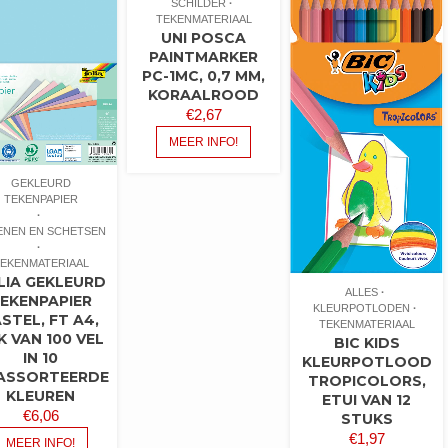
SCHILDER
TEKENMATERIAAL
UNI POSCA
PAINTMARKER
PC-1MC, 0,7 MM,
KORAALROOD
€
2,67
MEER INFO!
GEKLEURD
TEKENPAPIER
ENEN EN SCHETSEN
EKENMATERIAAL
LIA GEKLEURD
ALLES
EKENPAPIER
KLEURPOTLODEN
STEL, FT A4,
TEKENMATERIAAL
K VAN 100 VEL
BIC KIDS
IN 10
KLEURPOTLOOD
ASSORTEERDE
TROPICOLORS,
KLEUREN
ETUI VAN 12
€
6,06
STUKS
€
1,97
MEER INFO!