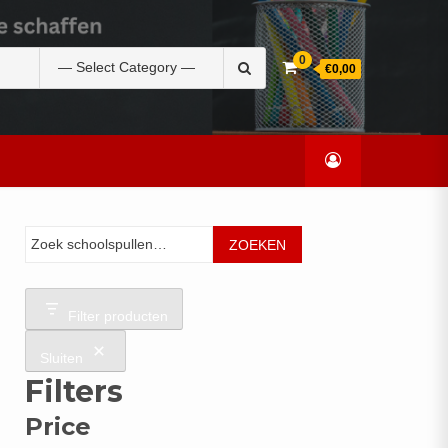
Zoek
0
€0,00
naar:
Zoeken
ZOEKEN
Filter producten
Sluiten
Filters
Price