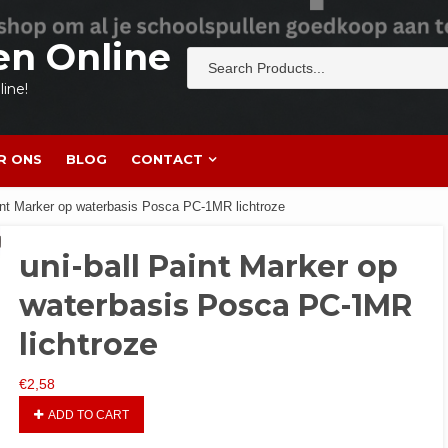
en Online
ine!
R ONS
BLOG
CONTACT
aint Marker op waterbasis Posca PC-1MR lichtroze
uni-ball Paint Marker op
waterbasis Posca PC-1MR
lichtroze
€
2,58
ADD TO CART