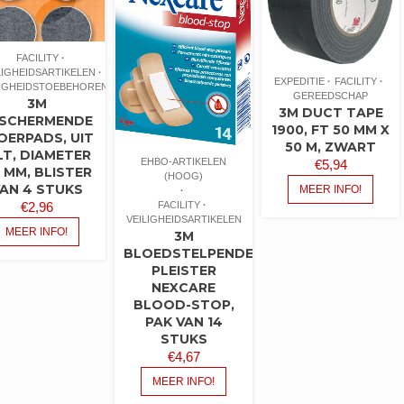
FACILITY
LIGHEIDSARTIKELEN
EXPEDITIE
FACILITY
LIGHEIDSTOEBEHOREN
GEREEDSCHAP
3M
3M DUCT TAPE
SCHERMENDE
1900, FT 50 MM X
OERPADS, UIT
50 M, ZWART
LT, DIAMETER
EHBO-ARTIKELEN
€
5,94
 MM, BLISTER
(HOOG)
AN 4 STUKS
MEER INFO!
FACILITY
€
2,96
VEILIGHEIDSARTIKELEN
MEER INFO!
3M
BLOEDSTELPENDE
PLEISTER
NEXCARE
BLOOD-STOP,
PAK VAN 14
STUKS
€
4,67
MEER INFO!