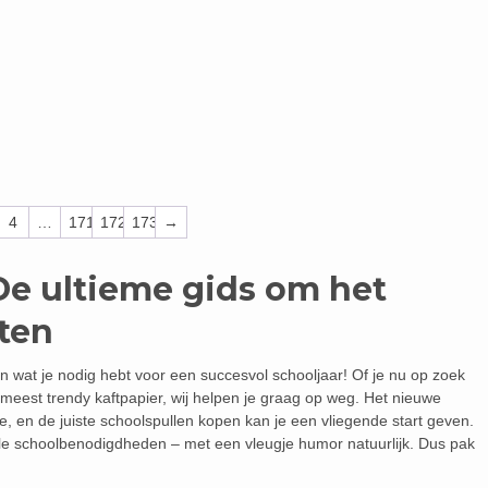
4
…
171
172
173
→
De ultieme gids om het
rten
n wat je nodig hebt voor een succesvol schooljaar! Of je nu op zoek
meest trendy kaftpapier, wij helpen je graag op weg. Het nieuwe
e, en de juiste schoolspullen kopen kan je een vliegende start geven.
tiële schoolbenodigdheden – met een vleugje humor natuurlijk. Dus pak