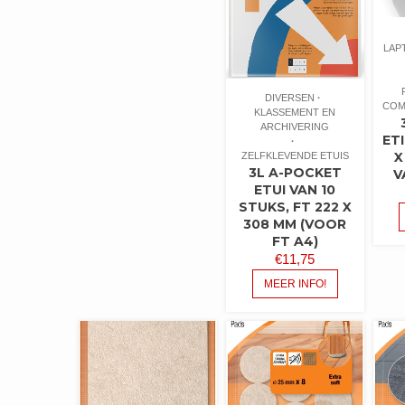
LAP
DIVERSEN
COM
KLASSEMENT EN
ARCHIVERING
ET
X
ZELFKLEVENDE ETUIS
3L A-POCKET
V
ETUI VAN 10
STUKS, FT 222 X
308 MM (VOOR
FT A4)
€
11,75
MEER INFO!