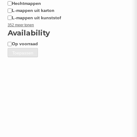
Hechtmappen
L-mappen uit karton
L-mappen uit kunststof
352 meer tonen
Availability
Op voorraad
Beschikbaarheid
Toepassen