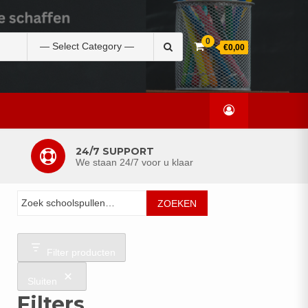
Zoek
0
€0,00
naar:
24/7 SUPPORT
We staan 24/7 voor u klaar
Zoeken
ZOEKEN
Filter producten
Sluiten
Filters