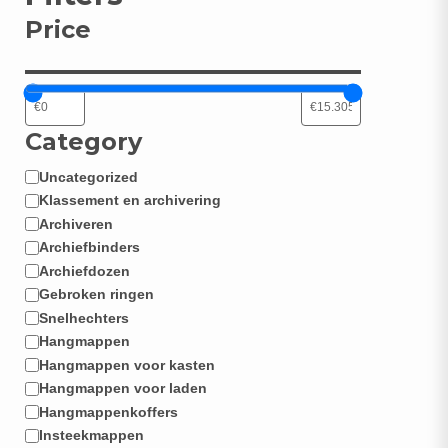
Price
Category
Uncategorized
Categorie
Klassement en archivering
Archiveren
Archiefbinders
Archiefdozen
Gebroken ringen
Snelhechters
Hangmappen
Hangmappen voor kasten
Hangmappen voor laden
Hangmappenkoffers
Insteekmappen