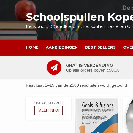
Ga
naar
Schoolspullen Kop
de
inhoud
Eenvoudig & Goedkoop Schoolspullen Bestellen Onl
HOME
AANBIEDINGEN
BEST SELLERS
OVE
GRATIS VERZENDING
Op alle orders boven €50.00
Resultaat 1–15 van de 2589 resultaten wordt getoond
UNCATEGORIZED
MEER INFO!