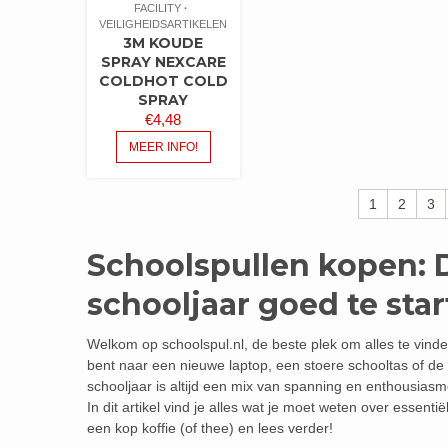
FACILITY
VEILIGHEIDSARTIKELEN
3M KOUDE
SPRAY NEXCARE
COLDHOT COLD
SPRAY
€
4,48
MEER INFO!
1
2
3
Schoolspullen kopen: 
schooljaar goed te sta
Welkom op schoolspul.nl, de beste plek om alles te vinde
bent naar een nieuwe laptop, een stoere schooltas of de 
schooljaar is altijd een mix van spanning en enthousiasm
In dit artikel vind je alles wat je moet weten over essen
een kop koffie (of thee) en lees verder!