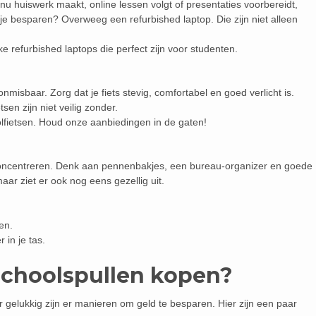
je nu huiswerk maakt, online lessen volgt of presentaties voorbereidt,
 je besparen? Overweeg een refurbished laptop. Die zijn niet alleen
ke refurbished laptops die perfect zijn voor studenten.
onmisbaar. Zorg dat je fiets stevig, comfortabel en goed verlicht is.
tsen zijn niet veilig zonder.
lfietsen. Houd onze aanbiedingen in de gaten!
 concentreren. Denk aan pennenbakjes, een bureau-organizer en goede
 maar ziet er ook nog eens gezellig uit.
en.
in je tas.
schoolspullen kopen?
 gelukkig zijn er manieren om geld te besparen. Hier zijn een paar