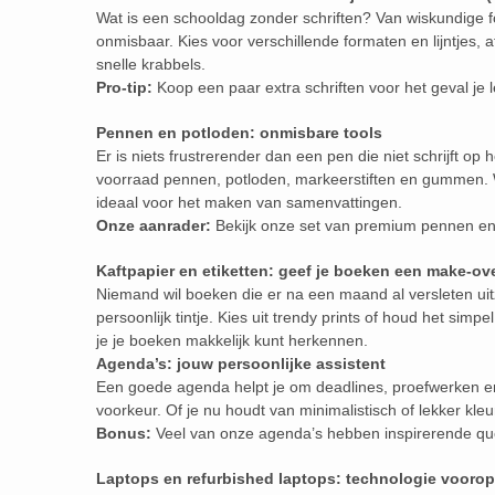
Wat is een schooldag zonder schriften? Van wiskundige fo
onmisbaar. Kies voor verschillende formaten en lijntjes, 
snelle krabbels.
Pro-tip:
Koop een paar extra schriften voor het geval je
Pennen en potloden: onmisbare tools
Er is niets frustrerender dan een pen die niet schrijft op
voorraad pennen, potloden, markeerstiften en gummen. W
ideaal voor het maken van samenvattingen.
Onze aanrader:
Bekijk onze set van premium pennen en 
Kaftpapier en etiketten: geef je boeken een make-ov
Niemand wil boeken die er na een maand al versleten uit
persoonlijk tintje. Kies uit trendy prints of houd het simp
je je boeken makkelijk kunt herkennen.
Agenda’s: jouw persoonlijke assistent
Een goede agenda helpt je om deadlines, proefwerken en v
voorkeur. Of je nu houdt van minimalistisch of lekker kleu
Bonus:
Veel van onze agenda’s hebben inspirerende qu
Laptops en refurbished laptops: technologie voorop