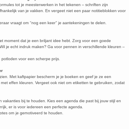
rmules tot je meesterwerken in het tekenen – schriften zijn
afhankelijk van je vakken. En vergeet niet een paar notitieblokken voor
 leraar vraagt om “nog een keer” je aantekeningen te delen.
 het moment dat je een briljant idee hebt. Zorg voor een goede
il je echt indruk maken? Ga voor pennen in verschillende kleuren –
potloden voor een scherpe prijs.
er
zien. Met kaftpapier bescherm je je boeken en geef je ze een
el met effen kleuren. Vergeet ook niet om etiketten te gebruiken, zodat
akanties bij te houden. Kies een agenda die past bij jouw stijl en
rrijk, er is voor iedereen een perfecte agenda.
otes om je gemotiveerd te houden.