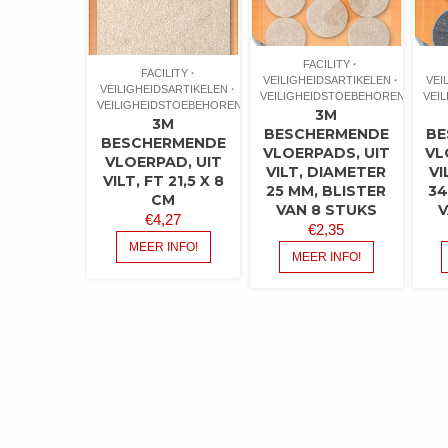
FACILITY
FACILITY
VEILIGHEIDSARTIKELEN
VEI
VEILIGHEIDSARTIKELEN
VEILIGHEIDSTOEBEHOREN
VEI
VEILIGHEIDSTOEBEHOREN
3M
3M
BESCHERMENDE
BE
BESCHERMENDE
VLOERPADS, UIT
VL
VLOERPAD, UIT
VILT, DIAMETER
VI
VILT, FT 21,5 X 8
25 MM, BLISTER
34
CM
VAN 8 STUKS
V
€
4,27
€
2,35
MEER INFO!
MEER INFO!