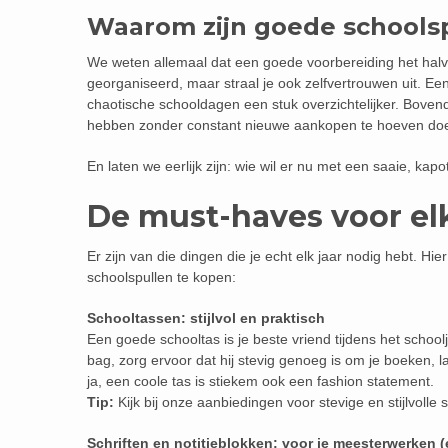
Waarom zijn goede schoolsp
We weten allemaal dat een goede voorbereiding het halve 
georganiseerd, maar straal je ook zelfvertrouwen uit. 
chaotische schooldagen een stuk overzichtelijker. Bovend
hebben zonder constant nieuwe aankopen te hoeven do
En laten we eerlijk zijn: wie wil er nu met een saaie, k
De must-haves voor el
Er zijn van die dingen die je echt elk jaar nodig hebt. Hie
schoolspullen te kopen:
Schooltassen: stijlvol en praktisch
Een goede schooltas is je beste vriend tijdens het school
bag, zorg ervoor dat hij stevig genoeg is om je boeken, la
ja, een coole tas is stiekem ook een fashion statement.
Tip:
Kijk bij onze aanbiedingen voor stevige en stijlvolle
Schriften en notitieblokken: voor je meesterwerken 