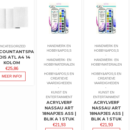
HANDWERK EN
HANDWERK EN
UNCATEGORIZED
HOBBY&APOS;S
HOBBY&APOS;S
COUNTANTSPAPIER
OIS ATL A4 14
HANDWERK- EN
HANDWERK- EN
KOLOM
HOBBYMATERIALEN
HOBBYMATERIALEN
€
25,86
HOBBY&APOS;S EN
HOBBY&APOS;S EN
MEER INFO!
CREATIEVE
CREATIEVE
VAARDIGHEDEN
VAARDIGHEDEN
KUNST EN
KUNST EN
ENTERTAINMENT
ENTERTAINMENT
ACRYLVERF
ACRYLVERF
NASSAU ART
NASSAU ART
18NAPJES ASS |
18NAPJES ASS |
BLIK A 1 STUK
BLIK A 1 STUK
€
21,93
€
21,93