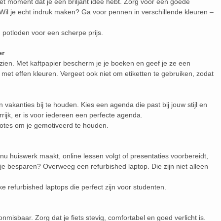
 het moment dat je een briljant idee hebt. Zorg voor een goede
il je echt indruk maken? Ga voor pennen in verschillende kleuren –
potloden voor een scherpe prijs.
er
zien. Met kaftpapier bescherm je je boeken en geef je ze een
el met effen kleuren. Vergeet ook niet om etiketten te gebruiken, zodat
akanties bij te houden. Kies een agenda die past bij jouw stijl en
rrijk, er is voor iedereen een perfecte agenda.
otes om je gemotiveerd te houden.
je nu huiswerk maakt, online lessen volgt of presentaties voorbereidt,
 je besparen? Overweeg een refurbished laptop. Die zijn niet alleen
ke refurbished laptops die perfect zijn voor studenten.
onmisbaar. Zorg dat je fiets stevig, comfortabel en goed verlicht is.