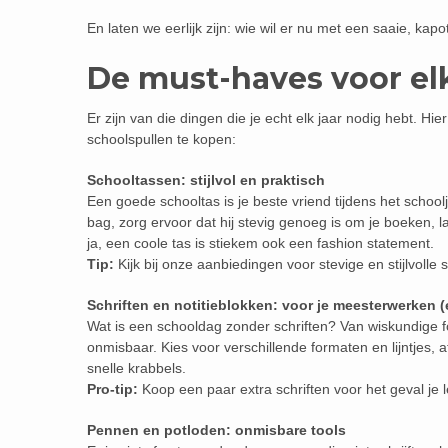
En laten we eerlijk zijn: wie wil er nu met een saaie, k
De must-haves voor el
Er zijn van die dingen die je echt elk jaar nodig hebt. Hie
schoolspullen te kopen:
Schooltassen: stijlvol en praktisch
Een goede schooltas is je beste vriend tijdens het school
bag, zorg ervoor dat hij stevig genoeg is om je boeken, la
ja, een coole tas is stiekem ook een fashion statement.
Tip:
Kijk bij onze aanbiedingen voor stevige en stijlvolle
Schriften en notitieblokken: voor je meesterwerken 
Wat is een schooldag zonder schriften? Van wiskundige fo
onmisbaar. Kies voor verschillende formaten en lijntjes, 
snelle krabbels.
Pro-tip:
Koop een paar extra schriften voor het geval je
Pennen en potloden: onmisbare tools