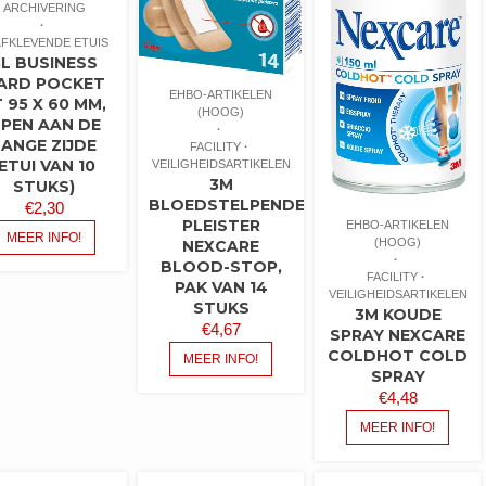
ARCHIVERING
LFKLEVENDE ETUIS
3L BUSINESS
ARD POCKET
EHBO-ARTIKELEN
 95 X 60 MM,
(HOOG)
PEN AAN DE
LANGE ZIJDE
FACILITY
(ETUI VAN 10
VEILIGHEIDSARTIKELEN
3M
STUKS)
BLOEDSTELPENDE
€
2,30
PLEISTER
EHBO-ARTIKELEN
MEER INFO!
(HOOG)
NEXCARE
BLOOD-STOP,
FACILITY
PAK VAN 14
VEILIGHEIDSARTIKELEN
STUKS
3M KOUDE
€
4,67
SPRAY NEXCARE
COLDHOT COLD
MEER INFO!
SPRAY
€
4,48
MEER INFO!