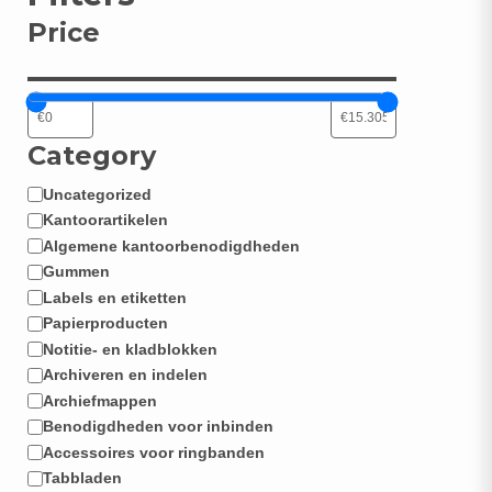
Price
N
Category
Uncategorized
Categorie
Kantoorartikelen
Algemene kantoorbenodigdheden
Gummen
Labels en etiketten
Papierproducten
Notitie- en kladblokken
Archiveren en indelen
Archiefmappen
Benodigdheden voor inbinden
Accessoires voor ringbanden
Tabbladen