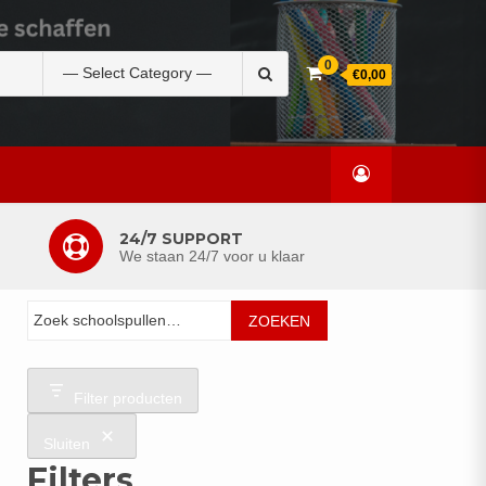
Zoek
0
€0,00
naar:
24/7 SUPPORT
We staan 24/7 voor u klaar
Zoeken
ZOEKEN
Filter producten
Sluiten
Filters