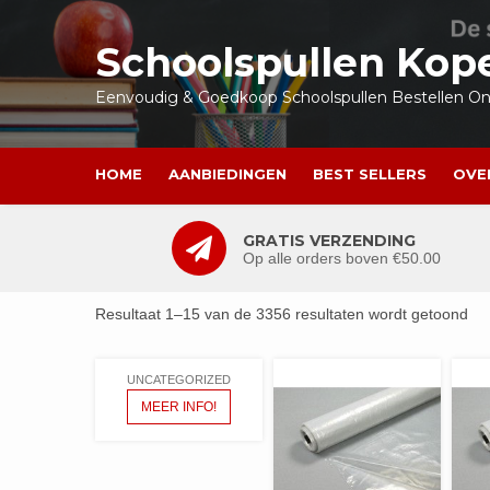
Ga
naar
Schoolspullen Kop
de
inhoud
Eenvoudig & Goedkoop Schoolspullen Bestellen Onl
HOME
AANBIEDINGEN
BEST SELLERS
OVE
GRATIS VERZENDING
Op alle orders boven €50.00
Resultaat 1–15 van de 3356 resultaten wordt getoond
UNCATEGORIZED
MEER INFO!