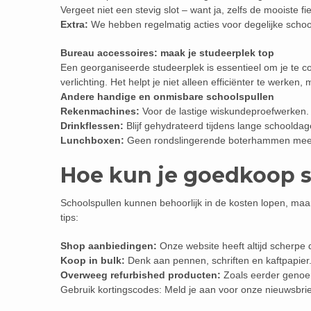
Vergeet niet een stevig slot – want ja, zelfs de mooiste fie
Extra:
We hebben regelmatig acties voor degelijke schoo
Bureau accessoires: maak je studeerplek top
Een georganiseerde studeerplek is essentieel om je te
verlichting. Het helpt je niet alleen efficiënter te werken,
Andere handige en onmisbare schoolspullen
Rekenmachines:
Voor de lastige wiskundeproefwerken.
Drinkflessen:
Blijf gehydrateerd tijdens lange schooldag
Lunchboxen:
Geen rondslingerende boterhammen meer 
Hoe kun je goedkoop 
Schoolspullen kunnen behoorlijk in de kosten lopen, maar
tips:
Shop aanbiedingen:
Onze website heeft altijd scherpe 
Koop in bulk:
Denk aan pennen, schriften en kaftpapier.
Overweeg refurbished producten:
Zoals eerder genoem
Gebruik kortingscodes: Meld je aan voor onze nieuwsbrie