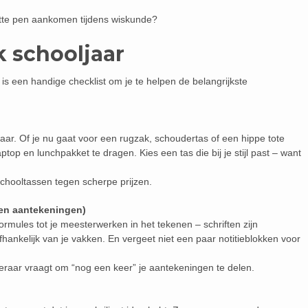
apotte pen aankomen tijdens wiskunde?
k schooljaar
r is een handige checklist om je te helpen de belangrijkste
jaar. Of je nu gaat voor een rugzak, schoudertas of een hippe tote
ptop en lunchpakket te dragen. Kies een tas die bij je stijl past – want
 schooltassen tegen scherpe prijzen.
(en aantekeningen)
rmules tot je meesterwerken in het tekenen – schriften zijn
afhankelijk van je vakken. En vergeet niet een paar notitieblokken voor
 leraar vraagt om “nog een keer” je aantekeningen te delen.