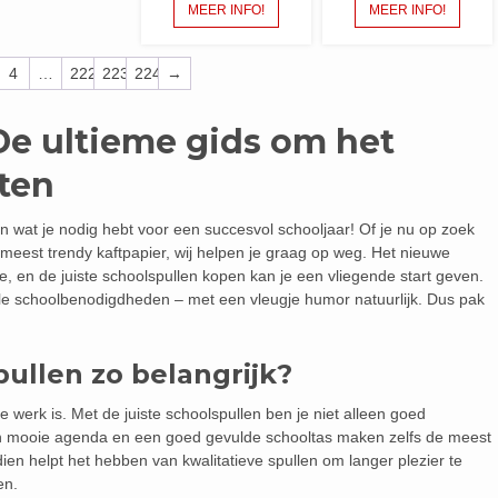
MEER INFO!
MEER INFO!
4
…
222
223
224
→
De ultieme gids om het
rten
n wat je nodig hebt voor een succesvol schooljaar! Of je nu op zoek
meest trendy kaftpapier, wij helpen je graag op weg. Het nieuwe
e, en de juiste schoolspullen kopen kan je een vliegende start geven.
tiële schoolbenodigdheden – met een vleugje humor natuurlijk. Dus pak
ullen zo belangrijk?
werk is. Met de juiste schoolspullen ben je niet alleen goed
Een mooie agenda en een goed gevulde schooltas maken zelfs de meest
ien helpt het hebben van kwalitatieve spullen om langer plezier te
en.