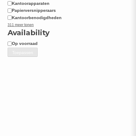
Kantoorapparaten
Papierversnipperaars
Kantoorbenodigdheden
311 meer tonen
Availability
Op voorraad
Beschikbaarheid
Toepassen