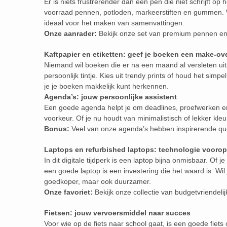
Er is niets frustrerender dan een pen die niet schrijft op
voorraad pennen, potloden, markeerstiften en gummen. W
ideaal voor het maken van samenvattingen.
Onze aanrader:
Bekijk onze set van premium pennen en 
Kaftpapier en etiketten: geef je boeken een make-ov
Niemand wil boeken die er na een maand al versleten uit
persoonlijk tintje. Kies uit trendy prints of houd het simp
je je boeken makkelijk kunt herkennen.
Agenda’s: jouw persoonlijke assistent
Een goede agenda helpt je om deadlines, proefwerken en v
voorkeur. Of je nu houdt van minimalistisch of lekker kleu
Bonus:
Veel van onze agenda’s hebben inspirerende qu
Laptops en refurbished laptops: technologie voorop
In dit digitale tijdperk is een laptop bijna onmisbaar. Of 
een goede laptop is een investering die het waard is. Wil
goedkoper, maar ook duurzamer.
Onze favoriet:
Bekijk onze collectie van budgetvriendelij
Fietsen: jouw vervoersmiddel naar succes
Voor wie op de fiets naar school gaat, is een goede fiets 