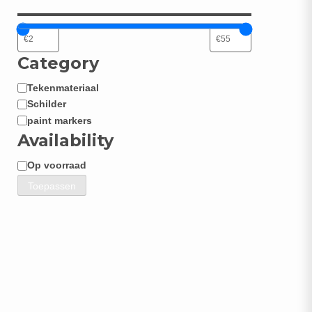
Category
Tekenmateriaal
Categorie
Schilder
paint markers
Availability
Op voorraad
Beschikbaarheid
Toepassen