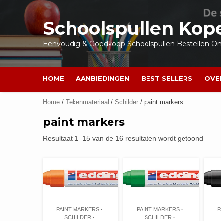
Ga
naar
Schoolspullen Kop
de
inhoud
Eenvoudig & Goedkoop Schoolspullen Bestellen Onl
HOME
AANBIEDINGEN
BEST SELLERS
OVE
Home
/
Tekenmateriaal
/
Schilder
/ paint markers
paint markers
Resultaat 1–15 van de 16 resultaten wordt getoond
PAINT MARKERS
PAINT MARKERS
P
SCHILDER
SCHILDER