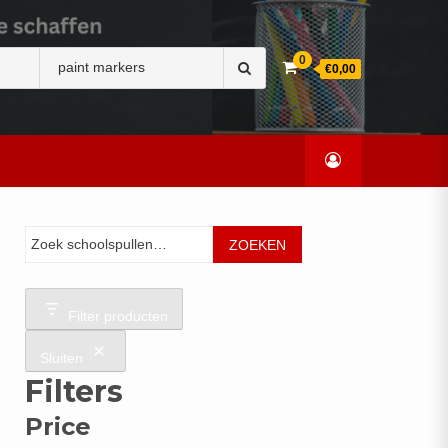
Zoek
0
€0,00
naar:
Zoeken
ZOEKEN
Filter producten
Sluiten
Filters
Price