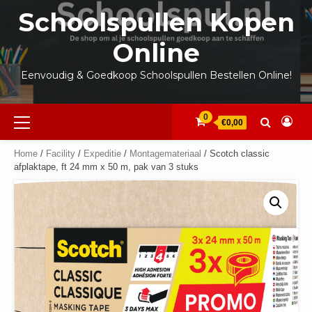
Ga
Schoolspullen Kopen
naar
de
Online
inhoud
Eenvoudig & Goedkoop Schoolspullen Bestellen Online!
Primair
0
€0,00
menu
Home
/
Facility
/
Expeditie
/
Montagemateriaal
/ Scotch classic
afplaktape, ft 24 mm x 50 m, pak van 3 stuks