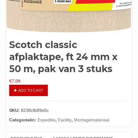
Scotch classic
afplaktape, ft 24 mm x
50 m, pak van 3 stuks
€
7,09
ADD TO CART
SKU:
8238cfb89e5c
Categorieën:
Expeditie
,
Facility
,
Montagemateriaal