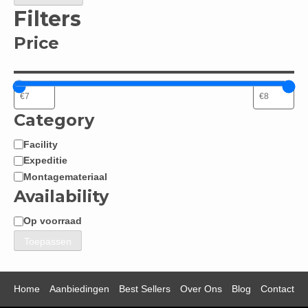
Filters
Price
Category
Facility
Categorie
Expeditie
Montagemateriaal
Availability
Op voorraad
Beschikbaarheid
Toepassen
Home
Aanbiedingen
Best Sellers
Over Ons
Blog
Contact