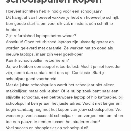
Hoeveel schriften heb ik nodig voor een schooljaar?
Dit hangt af van hoeveel vakken je hebt en hoeveel je schrijft.
Een goede start is om voor elk vak minstens één schrift te
hebben.
Zijn refurbished laptops betrouwbaar?
Absoluut! Onze refurbished laptops zijn uitvoerig getest en
worden geleverd met garantie. Ze werken net zo goed als
nieuwe laptops, maar zijn veel goedkoper.
Kan ik schoolspullen retourneren?
Ja, we hebben een soepel retourbeleid. Mocht je niet tevreden
zijn, neem dan contact met ons op. Conclusie: Start je
schooljaar goed voorbereid
Met de juiste schoolspullen wordt het schooljaar niet alleen
makkelijker, maar ook leuker. Of je nu op zoek bent naar een
stijlvolle schooltas, een betrouwbare laptop of hip kaftpapier, bij
schoolspul.nl ben je aan het juiste adres. Wacht niet langer en
begin vandaag nog met het kopen van jouw schoolspullen. We
wensen je veel succes dit schooljaar – en vergeet niet om af en
toe een pauze te nemen tussen het studeren door!
Veel succes en shopplezier op schoolspul.nl!