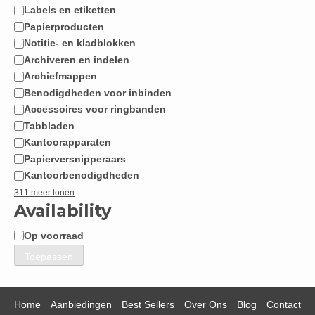
Labels en etiketten
Papierproducten
Notitie- en kladblokken
Archiveren en indelen
Archiefmappen
Benodigdheden voor inbinden
Accessoires voor ringbanden
Tabbladen
Kantoorapparaten
Papierversnipperaars
Kantoorbenodigdheden
311 meer tonen
Availability
Op voorraad
Beschikbaarheid
Toepassen
Home
Aanbiedingen
Best Sellers
Over Ons
Blog
Contact