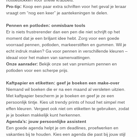
notitieblokken voor snelle krabbels.
Pro-tip:
Koop een paar extra schriften voor het geval je leraar
vraagt om “nog een keer” je aantekeningen te delen.
Pennen en potloden: onmisbare tools
Er is niets frustrerender dan een pen die niet schrijft op het
moment dat je een briljant idee hebt. Zorg voor een goede
voorraad pennen, potloden, markeerstiften en gummen. Wil je
echt indruk maken? Ga voor pennen in verschillende kleuren –
ideaal voor het maken van samenvattingen.
Onze aanrader:
Bekijk onze set van premium pennen en
potloden voor een scherpe prijs.
Kaftpapier en etiketten: geef je boeken een make-over
Niemand wil boeken die er na een maand al versleten uitzien.
Met kaftpapier bescherm je je boeken en geef je ze een
persoonlijk tintje. Kies uit trendy prints of houd het simpel met
effen kleuren. Vergeet ook niet om etiketten te gebruiken, zodat
je je boeken makkelijk kunt herkennen.
Agenda’s: jouw persoonlijke assistent
Een goede agenda helpt je om deadlines, proefwerken en
vakanties bij te houden. Kies een agenda die past bij jouw stijl