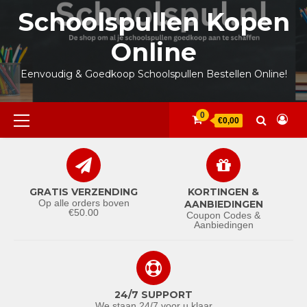
Ga
Schoolspullen Kopen
naar
de
Online
inhoud
Eenvoudig & Goedkoop Schoolspullen Bestellen Online!
Primair
0
€0,00
menu
GRATIS VERZENDING
KORTINGEN &
Op alle orders boven
AANBIEDINGEN
€50.00
Coupon Codes &
Aanbiedingen
24/7 SUPPORT
We staan 24/7 voor u klaar