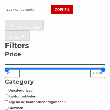
Zoeken
ZOEKEN
Filter producten
Sluiten
Filters
Price
Category
Uncategorized
Categorie
Kantoorartikelen
Algemene kantoorbenodigdheden
Gummen