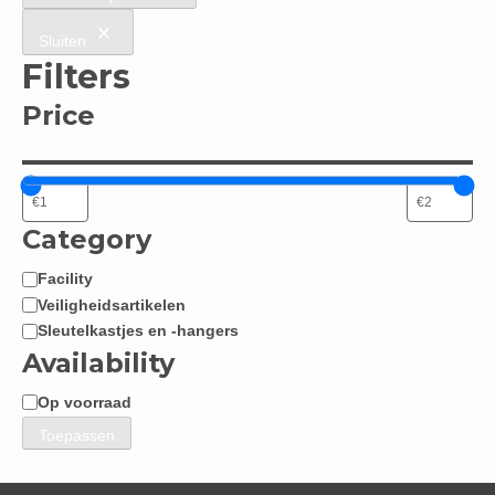
Sluiten
Filters
Price
Category
Facility
Categorie
Veiligheidsartikelen
Sleutelkastjes en -hangers
Availability
Op voorraad
Beschikbaarheid
Toepassen