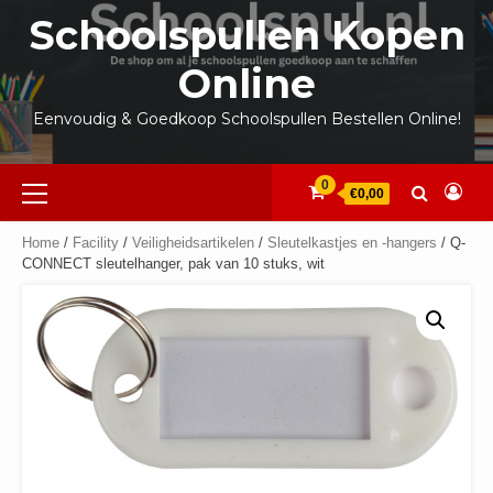
Ga
Schoolspullen Kopen
naar
de
Online
inhoud
Eenvoudig & Goedkoop Schoolspullen Bestellen Online!
Primair
0
€0,00
menu
Home
/
Facility
/
Veiligheidsartikelen
/
Sleutelkastjes en -hangers
/ Q-
CONNECT sleutelhanger, pak van 10 stuks, wit