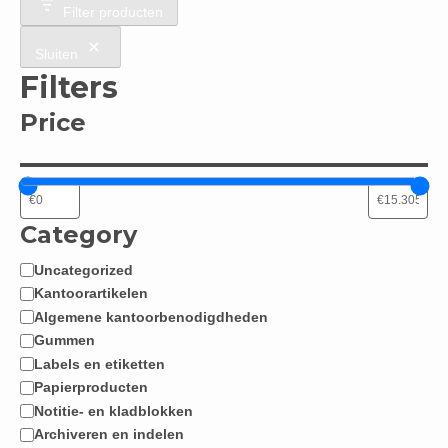
Filter producten
Sluiten
Filters
Price
Category
Uncategorized
Categorie
Kantoorartikelen
Algemene kantoorbenodigdheden
Gummen
Labels en etiketten
Papierproducten
Notitie- en kladblokken
Archiveren en indelen