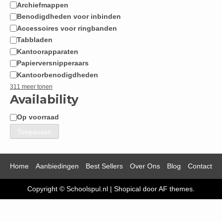
Archiefmappen
Benodigdheden voor inbinden
Accessoires voor ringbanden
Tabbladen
Kantoorapparaten
Papierversnipperaars
Kantoorbenodigdheden
311 meer tonen
Availability
Op voorraad
Beschikbaarheid
Toepassen
Home
Aanbiedingen
Best Sellers
Over Ons
Blog
Contact
Copyright © Schoolspul.nl
|
Shopical
door AF themes.