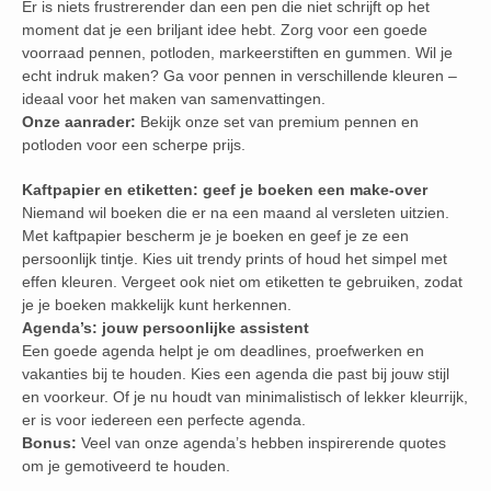
Er is niets frustrerender dan een pen die niet schrijft op het
moment dat je een briljant idee hebt. Zorg voor een goede
voorraad pennen, potloden, markeerstiften en gummen. Wil je
echt indruk maken? Ga voor pennen in verschillende kleuren –
ideaal voor het maken van samenvattingen.
Onze aanrader:
Bekijk onze set van premium pennen en
potloden voor een scherpe prijs.
Kaftpapier en etiketten: geef je boeken een make-over
Niemand wil boeken die er na een maand al versleten uitzien.
Met kaftpapier bescherm je je boeken en geef je ze een
persoonlijk tintje. Kies uit trendy prints of houd het simpel met
effen kleuren. Vergeet ook niet om etiketten te gebruiken, zodat
je je boeken makkelijk kunt herkennen.
Agenda’s: jouw persoonlijke assistent
Een goede agenda helpt je om deadlines, proefwerken en
vakanties bij te houden. Kies een agenda die past bij jouw stijl
en voorkeur. Of je nu houdt van minimalistisch of lekker kleurrijk,
er is voor iedereen een perfecte agenda.
Bonus:
Veel van onze agenda’s hebben inspirerende quotes
om je gemotiveerd te houden.