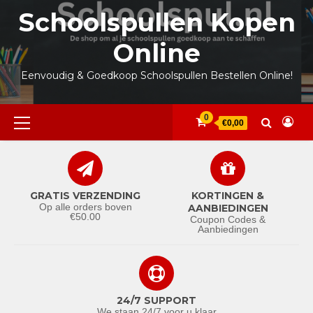
Ga
Schoolspullen Kopen
naar
de
Online
inhoud
Eenvoudig & Goedkoop Schoolspullen Bestellen Online!
Primair
0
€0,00
menu
GRATIS VERZENDING
KORTINGEN &
Op alle orders boven
AANBIEDINGEN
€50.00
Coupon Codes &
Aanbiedingen
24/7 SUPPORT
We staan 24/7 voor u klaar