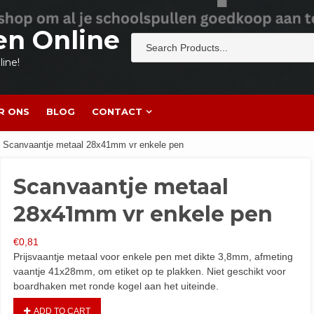
en Online
ine!
R ONS
BLOG
CONTACT
 Scanvaantje metaal 28x41mm vr enkele pen
Scanvaantje metaal
28x41mm vr enkele pen
€
0,81
Prijsvaantje metaal voor enkele pen met dikte 3,8mm, afmeting
vaantje 41x28mm, om etiket op te plakken. Niet geschikt voor
boardhaken met ronde kogel aan het uiteinde.
ADD TO CART