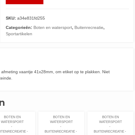
SKU:
a34e831fd255
Categorieën:
Boten en watersport
,
Buitenrecreatie
,
Sportartikelen
 afmeting vaantje 41x28mm, om etiket op te plakken. Niet
teinde.
n
BOTEN EN
BOTEN EN
BOTEN EN
WATERSPORT
WATERSPORT
WATERSPORT
ITENRECREATIE
BUITENRECREATIE
BUITENRECREATIE