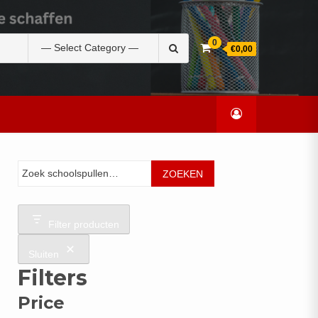
Zoek
0
€0,00
naar:
Zoeken
ZOEKEN
Filter producten
Sluiten
Filters
Price