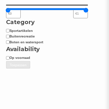
Category
Sportartikelen
Categorie
Buitenrecreatie
Boten en watersport
Availability
Op voorraad
Beschikbaarheid
Toepassen