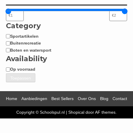
Category
Sportartikelen
Categorie
Buitenrecreatie
Boten en watersport
Availability
Op voorraad
Beschikbaarheid
Toepassen
Home
Aanbiedingen
Best Sellers
Over Ons
Blog
Contact
Copyright © Schoolspul.nl
|
Shopical
door AF themes.