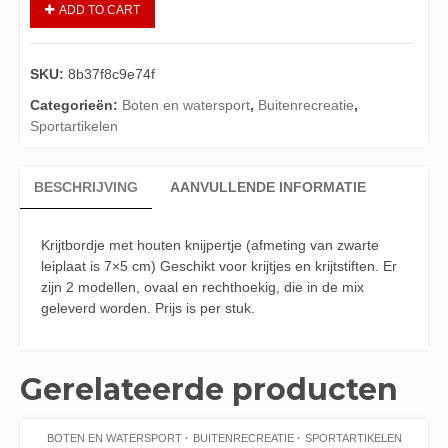
ADD TO CART
SKU:
8b37f8c9e74f
Categorieën:
Boten en watersport
,
Buitenrecreatie
,
Sportartikelen
BESCHRIJVING
AANVULLENDE INFORMATIE
Krijtbordje met houten knijpertje (afmeting van zwarte
leiplaat is 7×5 cm) Geschikt voor krijtjes en krijtstiften. Er
zijn 2 modellen, ovaal en rechthoekig, die in de mix
geleverd worden. Prijs is per stuk.
Gerelateerde producten
BOTEN EN WATERSPORT
BUITENRECREATIE
SPORTARTIKELEN