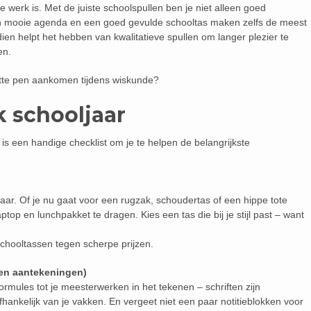
werk is. Met de juiste schoolspullen ben je niet alleen goed
Een mooie agenda en een goed gevulde schooltas maken zelfs de meest
ien helpt het hebben van kwalitatieve spullen om langer plezier te
en.
apotte pen aankomen tijdens wiskunde?
k schooljaar
r is een handige checklist om je te helpen de belangrijkste
jaar. Of je nu gaat voor een rugzak, schoudertas of een hippe tote
ptop en lunchpakket te dragen. Kies een tas die bij je stijl past – want
 schooltassen tegen scherpe prijzen.
(en aantekeningen)
rmules tot je meesterwerken in het tekenen – schriften zijn
afhankelijk van je vakken. En vergeet niet een paar notitieblokken voor