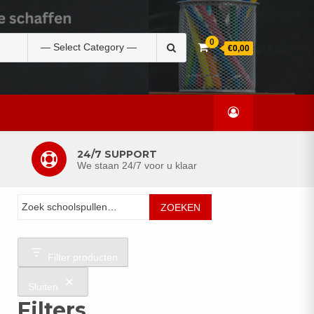
Zoek
0
€0,00
naar:
24/7 SUPPORT
We staan 24/7 voor u klaar
Zoeken
ZOEKEN
Filter producten
Sluiten
Filters