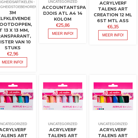
UNCATEGORIZED
LIGHEIDSARTIKELEN
ACRYLVERF
ACCOUNTANTSPAPIER
LIGHEIDSTOEBEHOREN
TALENS ART
3M
DJOIS ATL A4 14
CREATION 12 ML
ELFKLEVENDE
KOLOM
6ST MTL ASS
OOTDOPPEN,
€
25,86
€
6,35
T 13 X 13 MM,
MEER INFO!
MEER INFO!
RANSPARANT,
ISTER VAN 10
STUKS
€
2,96
MEER INFO!
UNCATEGORIZED
UNCATEGORIZED
UNCATEGORIZED
ACRYLVERF
ACRYLVERF
ACRYLVERF
TALENS ART
TALENS ART
TALENS ART