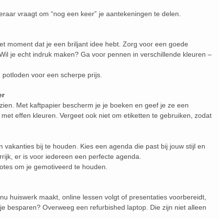
 leraar vraagt om “nog een keer” je aantekeningen te delen.
 het moment dat je een briljant idee hebt. Zorg voor een goede
il je echt indruk maken? Ga voor pennen in verschillende kleuren –
potloden voor een scherpe prijs.
er
zien. Met kaftpapier bescherm je je boeken en geef je ze een
el met effen kleuren. Vergeet ook niet om etiketten te gebruiken, zodat
akanties bij te houden. Kies een agenda die past bij jouw stijl en
rrijk, er is voor iedereen een perfecte agenda.
otes om je gemotiveerd te houden.
je nu huiswerk maakt, online lessen volgt of presentaties voorbereidt,
 je besparen? Overweeg een refurbished laptop. Die zijn niet alleen