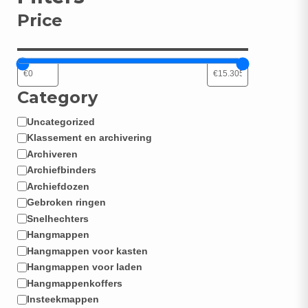
Price
Category
Uncategorized
Categorie
Klassement en archivering
Archiveren
Archiefbinders
Archiefdozen
Gebroken ringen
Snelhechters
Hangmappen
Hangmappen voor kasten
Hangmappen voor laden
Hangmappenkoffers
Insteekmappen