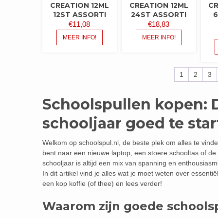
CREATION 12ML
CREATION 12ML
CR
12ST ASSORTI
24ST ASSORTI
6
€
11,08
€
18,83
MEER INFO!
MEER INFO!
1
2
3
Schoolspullen kopen: 
schooljaar goed te sta
Welkom op schoolspul.nl, de beste plek om alles te vinde
bent naar een nieuwe laptop, een stoere schooltas of de 
schooljaar is altijd een mix van spanning en enthousiasm
In dit artikel vind je alles wat je moet weten over essen
een kop koffie (of thee) en lees verder!
Waarom zijn goede schoolsp