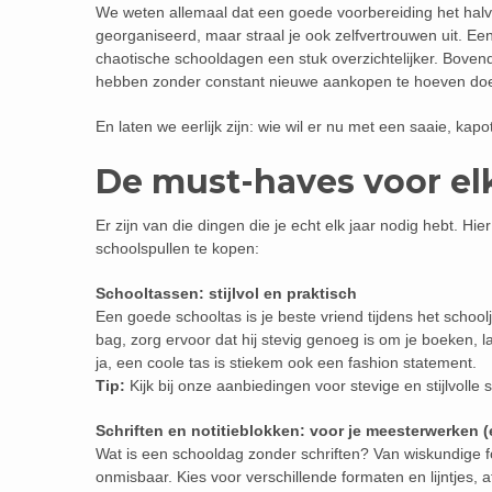
We weten allemaal dat een goede voorbereiding het halve 
georganiseerd, maar straal je ook zelfvertrouwen uit. 
chaotische schooldagen een stuk overzichtelijker. Bovend
hebben zonder constant nieuwe aankopen te hoeven do
En laten we eerlijk zijn: wie wil er nu met een saaie, k
De must-haves voor el
Er zijn van die dingen die je echt elk jaar nodig hebt. Hie
schoolspullen te kopen:
Schooltassen: stijlvol en praktisch
Een goede schooltas is je beste vriend tijdens het school
bag, zorg ervoor dat hij stevig genoeg is om je boeken, la
ja, een coole tas is stiekem ook een fashion statement.
Tip:
Kijk bij onze aanbiedingen voor stevige en stijlvolle
Schriften en notitieblokken: voor je meesterwerken 
Wat is een schooldag zonder schriften? Van wiskundige fo
onmisbaar. Kies voor verschillende formaten en lijntjes, 