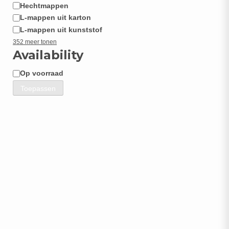
Hechtmappen
L-mappen uit karton
L-mappen uit kunststof
352 meer tonen
Availability
Op voorraad
Beschikbaarheid
Toepassen