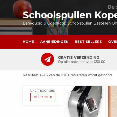
Ga
naar
Schoolspullen Kop
de
inhoud
Eenvoudig & Goedkoop Schoolspullen Bestellen Onl
HOME
AANBIEDINGEN
BEST SELLERS
OVE
GRATIS VERZENDING
Op alle orders boven €50.00
Resultaat 1–15 van de 2101 resultaten wordt getoond
UNCATEGORIZED
MEER INFO!