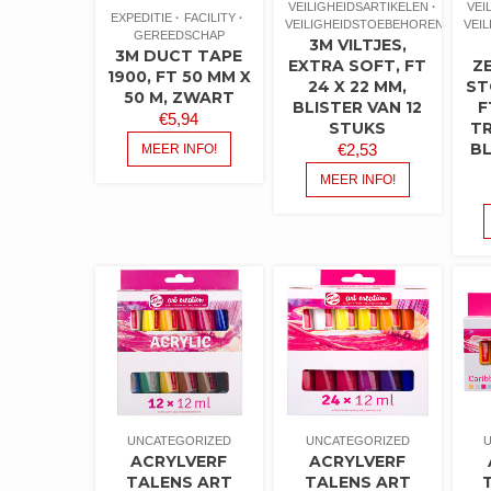
VEILIGHEIDSARTIKELEN
VEI
EXPEDITIE
FACILITY
VEILIGHEIDSTOEBEHOREN
VEI
GEREEDSCHAP
3M VILTJES,
3M DUCT TAPE
EXTRA SOFT, FT
Z
1900, FT 50 MM X
24 X 22 MM,
ST
50 M, ZWART
BLISTER VAN 12
F
€
5,94
STUKS
T
BL
€
2,53
MEER INFO!
MEER INFO!
UNCATEGORIZED
UNCATEGORIZED
ACRYLVERF
ACRYLVERF
TALENS ART
TALENS ART