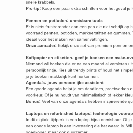
snelle krabbels.
Pro-tip:
Koop een paar extra schriften voor het geval je
Pennen en potloden: onmisbare tools
Er is niets frustrerender dan een pen die niet schrijft op
voorraad pennen, potloden, markeerstiften en gummen. W
ideaal voor het maken van samenvattingen.
Onze aanrader:
Bekijk onze set van premium pennen en 
Kaftpapier en etiketten: geef je boeken een make-ov
Niemand wil boeken die er na een maand al versleten uit
persoonlijk tintje. Kies uit trendy prints of houd het simp
je je boeken makkelijk kunt herkennen.
Agenda’s: jouw persoonlijke assistent
Een goede agenda helpt je om deadlines, proefwerken en v
voorkeur. Of je nu houdt van minimalistisch of lekker kleu
Bonus:
Veel van onze agenda’s hebben inspirerende qu
Laptops en refurbished laptops: technologie voorop
In dit digitale tijdperk is een laptop bijna onmisbaar. Of 
een goede laptop is een investering die het waard is. Wil
goedkoper, maar ook duurzamer.