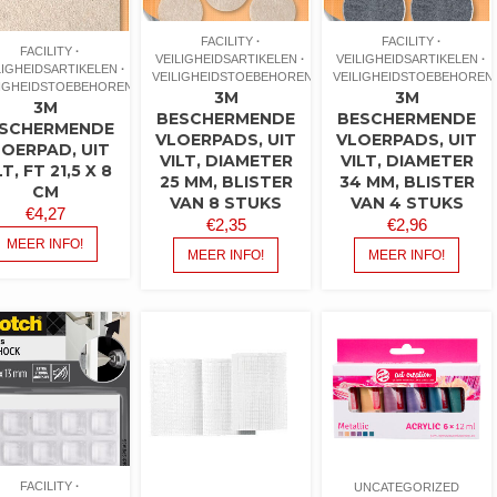
FACILITY
FACILITY
FACILITY
VEILIGHEIDSARTIKELEN
VEILIGHEIDSARTIKELEN
LIGHEIDSARTIKELEN
VEILIGHEIDSTOEBEHOREN
VEILIGHEIDSTOEBEHOREN
LIGHEIDSTOEBEHOREN
3M
3M
3M
BESCHERMENDE
BESCHERMENDE
SCHERMENDE
VLOERPADS, UIT
VLOERPADS, UIT
LOERPAD, UIT
VILT, DIAMETER
VILT, DIAMETER
LT, FT 21,5 X 8
25 MM, BLISTER
34 MM, BLISTER
CM
VAN 8 STUKS
VAN 4 STUKS
€
4,27
€
2,35
€
2,96
MEER INFO!
MEER INFO!
MEER INFO!
FACILITY
UNCATEGORIZED