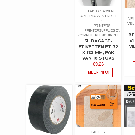
LAPTOPTASSEN
LAPTOPTASSEN EN KOFFERS
VEI
VEI
PRINTERS,
PRINTERSUPPLIES EN
BE
COMPUTERBENODIGDHEDEN
V
3L BAGAGE-
VI
ETIKETTEN FT 72
X 123 MM, PAK
VAN 10 STUKS
€
9,26
MEER INFO!
FACILITY