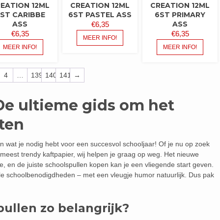
EATION 12ML
CREATION 12ML
CREATION 12ML
ST CARIBBE
6ST PASTEL ASS
6ST PRIMARY
ASS
ASS
€
6,35
€
6,35
€
6,35
MEER INFO!
MEER INFO!
MEER INFO!
4
…
139
140
141
→
De ultieme gids om het
rten
n wat je nodig hebt voor een succesvol schooljaar! Of je nu op zoek
meest trendy kaftpapier, wij helpen je graag op weg. Het nieuwe
e, en de juiste schoolspullen kopen kan je een vliegende start geven.
tiële schoolbenodigdheden – met een vleugje humor natuurlijk. Dus pak
ullen zo belangrijk?