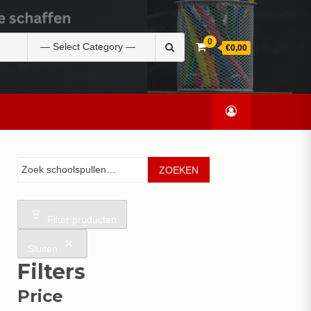
Zoek
0
€0,00
naar:
Zoeken
ZOEKEN
Filter producten
Sluiten
Filters
Price