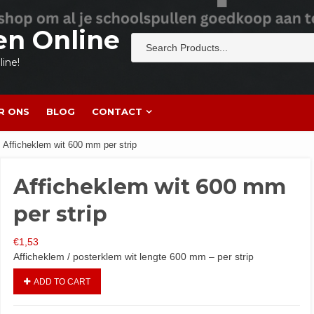
en Online
ine!
R ONS
BLOG
CONTACT
 Afficheklem wit 600 mm per strip
Afficheklem wit 600 mm
per strip
€
1,53
Afficheklem / posterklem wit lengte 600 mm – per strip
ADD TO CART