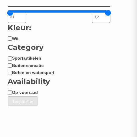
Kleur:
Wit
Kleur:
Category
Sportartikelen
Categorie
Buitenrecreatie
Boten en watersport
Availability
Op voorraad
Beschikbaarheid
Toepassen