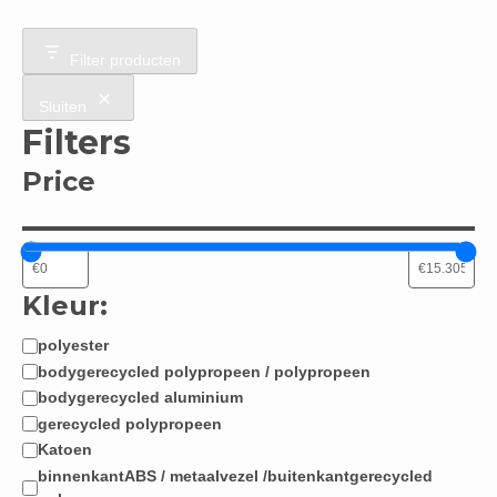
Filter producten
Sluiten
Filters
Price
Kleur:
polyester
Materiaal:
bodygerecycled polypropeen / polypropeen
bodygerecycled aluminium
gerecycled polypropeen
Katoen
binnenkantABS / metaalvezel /buitenkantgerecycled