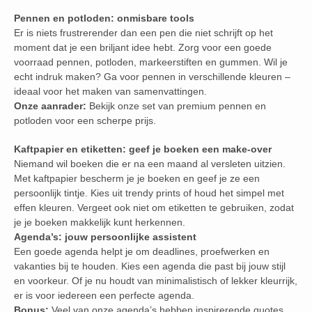
Pennen en potloden: onmisbare tools
Er is niets frustrerender dan een pen die niet schrijft op het
moment dat je een briljant idee hebt. Zorg voor een goede
voorraad pennen, potloden, markeerstiften en gummen. Wil je
echt indruk maken? Ga voor pennen in verschillende kleuren –
ideaal voor het maken van samenvattingen.
Onze aanrader:
Bekijk onze set van premium pennen en
potloden voor een scherpe prijs.
Kaftpapier en etiketten: geef je boeken een make-over
Niemand wil boeken die er na een maand al versleten uitzien.
Met kaftpapier bescherm je je boeken en geef je ze een
persoonlijk tintje. Kies uit trendy prints of houd het simpel met
effen kleuren. Vergeet ook niet om etiketten te gebruiken, zodat
je je boeken makkelijk kunt herkennen.
Agenda’s: jouw persoonlijke assistent
Een goede agenda helpt je om deadlines, proefwerken en
vakanties bij te houden. Kies een agenda die past bij jouw stijl
en voorkeur. Of je nu houdt van minimalistisch of lekker kleurrijk,
er is voor iedereen een perfecte agenda.
Bonus:
Veel van onze agenda’s hebben inspirerende quotes