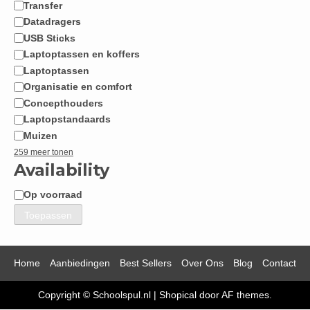
Transfer
Datadragers
USB Sticks
Laptoptassen en koffers
Laptoptassen
Organisatie en comfort
Concepthouders
Laptopstandaards
Muizen
259 meer tonen
Availability
Op voorraad
Beschikbaarheid
Toepassen
Home
Aanbiedingen
Best Sellers
Over Ons
Blog
Contact
Copyright © Schoolspul.nl
|
Shopical
door AF themes.