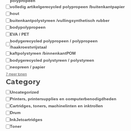
polypropeen
volledig artikelgerecycled polypropeen /buitenkantpapier
hout
buitenkantpolystyreen /vullingsynthetisch rubber
bodypolypropeen
EVA / PET
bodygerecycled polypropeen / polypropeen
/haakroestvrijstaal
kaftpolystyreen /binnenkantPOM
bodygerecycled polystyreen / polystyreen
neopreen / papier
7 meer tonen
Category
Uncategorized
Categorie
Printers, printersupplies en computerbenodigdheden
Cartridges, toners, machinelinten en inktrollen
Drum
InkJetcartridges
Toner