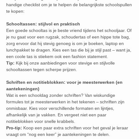
handige checklist om je te helpen de belangrijkste schoolspullen
te kopen:
Schooltassen: stijlvol en praktisch
Een goede schooltas is je beste vriend tijdens het schooljaar. Of
je nu gaat voor een rugzak, schoudertas of een hippe tote bag,
zorg ervoor dat hij stevig genoeg is om je boeken, laptop en
lunchpakket te dragen. Kies een tas die bij je stijl past – want ja,
een coole tas is stiekem ook een fashion statement.
Tip:
Kijk bij onze aanbiedingen voor stevige en stijlvolle
schooltassen tegen scherpe prijzen.
Schriften en notitieblokken: voor je meesterwerken (en
aantekeningen)
Wat is een schooldag zonder schriften? Van wiskundige
formules tot je meesterwerken in het tekenen – schriften zijn
onmisbaar. Kies voor verschillende formaten en lijntjes,
afhankelijk van je vakken. En vergeet niet een paar
notitieblokken voor snelle krabbels.
Pro-tip:
Koop een paar extra schriften voor het geval je leraar
vraagt om “nog een keer” je aantekeningen te delen.