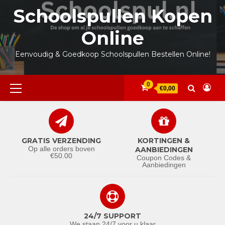
Ga
Schoolspullen Kopen
naar
de
Online
inhoud
Eenvoudig & Goedkoop Schoolspullen Bestellen Online!
Primair
0
€0,00
menu
GRATIS VERZENDING
KORTINGEN &
Op alle orders boven
AANBIEDINGEN
€50.00
Coupon Codes &
Aanbiedingen
24/7 SUPPORT
We staan 24/7 voor u klaar