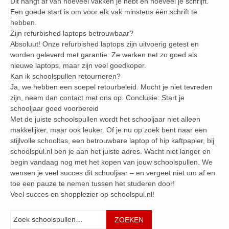
Dit hangt af van hoeveel vakken je hebt en hoeveel je schrijft.
Een goede start is om voor elk vak minstens één schrift te
hebben.
Zijn refurbished laptops betrouwbaar?
Absoluut! Onze refurbished laptops zijn uitvoerig getest en
worden geleverd met garantie. Ze werken net zo goed als
nieuwe laptops, maar zijn veel goedkoper.
Kan ik schoolspullen retourneren?
Ja, we hebben een soepel retourbeleid. Mocht je niet tevreden
zijn, neem dan contact met ons op. Conclusie: Start je
schooljaar goed voorbereid
Met de juiste schoolspullen wordt het schooljaar niet alleen
makkelijker, maar ook leuker. Of je nu op zoek bent naar een
stijlvolle schooltas, een betrouwbare laptop of hip kaftpapier, bij
schoolspul.nl ben je aan het juiste adres. Wacht niet langer en
begin vandaag nog met het kopen van jouw schoolspullen. We
wensen je veel succes dit schooljaar – en vergeet niet om af en
toe een pauze te nemen tussen het studeren door!
Veel succes en shopplezier op schoolspul.nl!
Zoeken
ZOEKEN