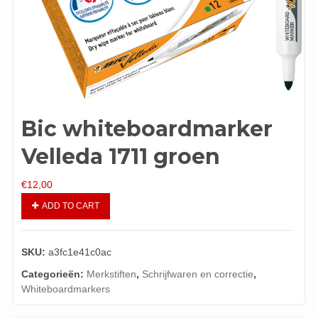
Bic whiteboardmarker
Velleda 1711 groen
€
12,00
ADD TO CART
SKU:
a3fc1e41c0ac
Categorieën:
Merkstiften
,
Schrijfwaren en correctie
,
Whiteboardmarkers