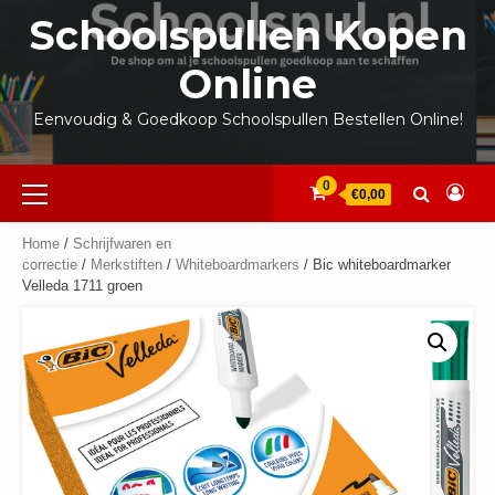
Ga
Schoolspullen Kopen
naar
de
Online
inhoud
Eenvoudig & Goedkoop Schoolspullen Bestellen Online!
Primair
0
€0,00
menu
Home
/
Schrijfwaren en
correctie
/
Merkstiften
/
Whiteboardmarkers
/ Bic whiteboardmarker
Velleda 1711 groen