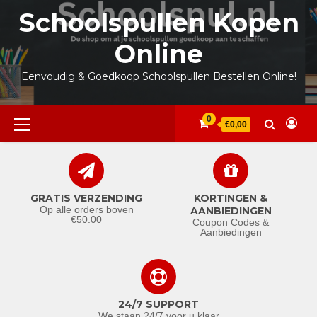
Ga
Schoolspullen Kopen
naar
de
Online
inhoud
Eenvoudig & Goedkoop Schoolspullen Bestellen Online!
Primair
0
€0,00
menu
GRATIS VERZENDING
KORTINGEN &
Op alle orders boven
AANBIEDINGEN
€50.00
Coupon Codes &
Aanbiedingen
24/7 SUPPORT
We staan 24/7 voor u klaar