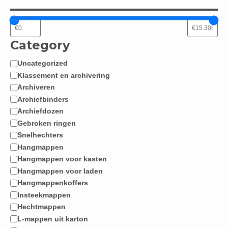
Category
Uncategorized
Categorie
Klassement en archivering
Archiveren
Archiefbinders
Archiefdozen
Gebroken ringen
Snelhechters
Hangmappen
Hangmappen voor kasten
Hangmappen voor laden
Hangmappenkoffers
Insteekmappen
Hechtmappen
L-mappen uit karton