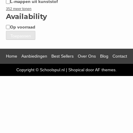
L-mappen uit kunststof
352 meer tonen
Availability
Op voorraad
Beschikbaarheid
Toepassen
Home
Aanbiedingen
Best Sellers
Over Ons
Blog
Contact
Copyright © Schoolspul.nl
|
Shopical
door AF themes.