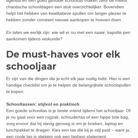
agenda en een goed gevulde schooltas maken zelfs de meest
chaotische schooldagen een stuk overzichtelijker. Bovendien
helpt het hebben van kwalitatieve spullen om langer plezier te
hebben zonder constant nieuwe aankopen te hoeven doen.
En laten we eerlijk zijn: wie wil er nu met een saaie, kapotte pen
aankomen tijdens wiskunde?
De must-haves voor elk
schooljaar
Er zijn van die dingen die je echt elk jaar nodig hebt. Hier is een
handige checklist om je te helpen de belangrijkste schoolspullen
te kopen:
Schooltassen: stijlvol en praktisch
Een goede schooltas is je beste vriend tijdens het schooljaar. Of
je nu gaat voor een rugzak, schoudertas of een hippe tote bag,
zorg ervoor dat hij stevig genoeg is om je boeken, laptop en
lunchpakket te dragen. Kies een tas die bij je stijl past – want ja,
een coole tas is stiekem ook een fashion statement.