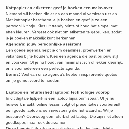
Kaftpapier en etiketten: geef je boeken een make-over
Niemand wil boeken die er na een maand al versleten uitzien.
Met kaftpapier bescherm je je boeken en geef je ze een
persoonlijk tintje. Kies uit trendy prints of houd het simpel met
effen kleuren. Vergeet ook niet om etiketten te gebruiken, zodat
je je boeken makkelijk kunt herkennen.
Agenda’s: jouw persoonlijke assistent
Een goede agenda helpt je om deadlines, proefwerken en
vakanties bij te houden. Kies een agenda die past bij jouw stijl
en voorkeur. Of je nu houdt van minimalistisch of lekker kleurrijk,
er is voor iedereen een perfecte agenda.
Bonus:
Veel van onze agenda’s hebben inspirerende quotes
om je gemotiveerd te houden.
Laptops en refurbished laptops: technologie voorop
In dit digitale tijdperk is een laptop bijna onmisbaar. Of je nu
huiswerk maakt, online lessen volgt of presentaties voorbereidt,
een goede laptop is een investering die het waard is. Wil je
besparen? Overweeg een refurbished laptop. Die zijn niet alleen
goedkoper, maar ook duurzamer.
Onze favoriet:
Bekijk onze collectie van budgetvriendelijke