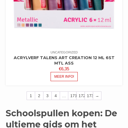
UNCATEGORIZED
ACRYLVERF TALENS ART CREATION 12 ML 6ST
MTL ASS
€
6,35
MEER INFO!
1
2
3
4
…
171
172
173
→
Schoolspullen kopen: De
ultieme gids om het