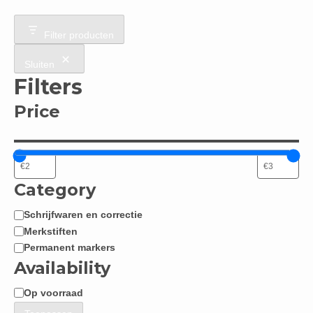
Filter producten
Sluiten
Filters
Price
Category
Schrijfwaren en correctie
Categorie
Merkstiften
Permanent markers
Availability
Op voorraad
Beschikbaarheid