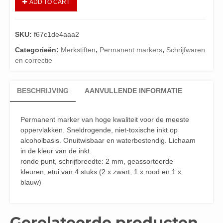
ADD TO CART
SKU:
f67c1de4aaa2
Categorieën:
Merkstiften
,
Permanent markers
,
Schrijfwaren
en correctie
BESCHRIJVING
AANVULLENDE INFORMATIE
Permanent marker van hoge kwaliteit voor de meeste
oppervlakken. Sneldrogende, niet-toxische inkt op
alcoholbasis. Onuitwisbaar en waterbestendig. Lichaam
in de kleur van de inkt.
ronde punt, schrijfbreedte: 2 mm, geassorteerde
kleuren, etui van 4 stuks (2 x zwart, 1 x rood en 1 x
blauw)
Gerelateerde producten