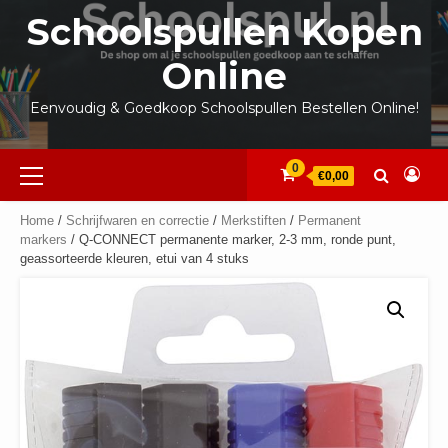
Ga
Schoolspullen Kopen
naar
de
Online
inhoud
Eenvoudig & Goedkoop Schoolspullen Bestellen Online!
Primair
0
€0,00
menu
Home
/
Schrijfwaren en correctie
/
Merkstiften
/
Permanent
markers
/ Q-CONNECT permanente marker, 2-3 mm, ronde punt,
geassorteerde kleuren, etui van 4 stuks