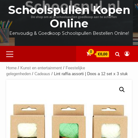
Ga
Schoolspullen Kopen
naar
de
Online
inhoud
Eenvoudig & Goedkoop Schoolspullen Bestellen Online!
Primair
0
€0,00
menu
Home
/
Kunst en entertainment
/
Feestelijke
gelegenheden
/
Cadeaus
/ Lint raffia assorti | Doos a 12 set x 3 stuk