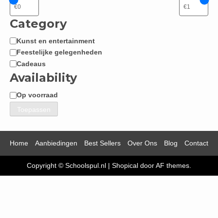
Category
Kunst en entertainment
Categorie
Feestelijke gelegenheden
Cadeaus
Availability
Op voorraad
Beschikbaarheid
Toepassen
Home
Aanbiedingen
Best Sellers
Over Ons
Blog
Contact
Copyright © Schoolspul.nl
|
Shopical
door AF themes.