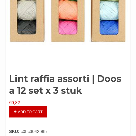
Lint raffia assorti | Doos
a 12 set x 3 stuk
€
0,82
ADD TO CART
SKU:
c0bc3042f9fb