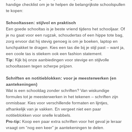
handige checklist om je te helpen de belangrijkste schoolspullen
te kopen:
Schooltassen: stijlvol en praktisch
Een goede schooltas is je beste vriend tijdens het schooljaar. Of
je nu gaat voor een rugzak, schoudertas of een hippe tote bag,
zorg ervoor dat hij stevig genoeg is om je boeken, laptop en
lunchpakket te dragen. Kies een tas die bij je stijl past – want ja,
een coole tas is stiekem ook een fashion statement.
Tip:
Kijk bij onze aanbiedingen voor stevige en stijlvolle
schooltassen tegen scherpe prijzen.
Schriften en notitieblokken: voor je meesterwerken (en
aantekeningen)
Wat is een schooldag zonder schriften? Van wiskundige
formules tot je meesterwerken in het tekenen – schriften zijn
onmisbaar. Kies voor verschillende formaten en lijntjes,
afhankelijk van je vakken. En vergeet niet een paar
notitieblokken voor snelle krabbels.
Pro-tip:
Koop een paar extra schriften voor het geval je leraar
vraagt om “nog een keer” je aantekeningen te delen.