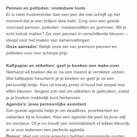
Pennen en potloden: onmisbare tools
Er is niets frustrerender dan een pen die niet schrijft op het
moment dat je een briljant idee hebt. Zorg voor een goede
voorraad pennen, potloden, markeerstiften en gummen. Wil je
echt indruk maken? Ga voor pennen in verschillende kleuren –
ideaal voor het maken van samenvattingen.
Onze aanrader:
Bekijk onze set van premium pennen en
potloden voor een scherpe prijs.
Kaftpapier en etiketten: geef je boeken een make-over
Niemand wil boeken die er na een maand al versleten uitzien.
Met kaftpapier bescherm je je boeken en geef je ze een
persoonlijk tintje. Kies uit trendy prints of houd het simpel met
effen kleuren. Vergeet ook niet om etiketten te gebruiken, zodat
je je boeken makkelijk kunt herkennen.
Agenda’s: jouw persoonlijke assistent
Een goede agenda helpt je om deadlines, proefwerken en
vakanties bij te houden. Kies een agenda die past bij jouw stijl
en voorkeur. Of je nu houdt van minimalistisch of lekker kleurrijk,
er is voor iedereen een perfecte agenda.
Bonus:
Veel van onze agenda’s hebben inspirerende quotes