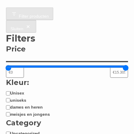
Filter producten
Sluiten
Filters
Price
Kleur:
Unisex
Jongen
uniseks
/
dames en heren
Meisje:
meisjes en jongens
Category
Uncategorized