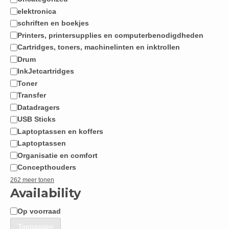
Categorie
elektronica
schriften en boekjes
Printers, printersupplies en computerbenodigdheden
Cartridges, toners, machinelinten en inktrollen
Drum
InkJetcartridges
Toner
Transfer
Datadragers
USB Sticks
Laptoptassen en koffers
Laptoptassen
Organisatie en comfort
Concepthouders
262 meer tonen
Availability
Op voorraad
Beschikbaarheid
Toepassen