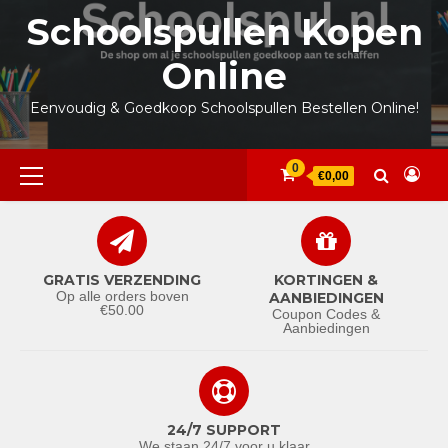
Ga
Schoolspullen Kopen
naar
de
Online
inhoud
Eenvoudig & Goedkoop Schoolspullen Bestellen Online!
Primair
0
€0,00
menu
GRATIS VERZENDING
KORTINGEN &
Op alle orders boven
AANBIEDINGEN
€50.00
Coupon Codes &
Aanbiedingen
24/7 SUPPORT
We staan 24/7 voor u klaar