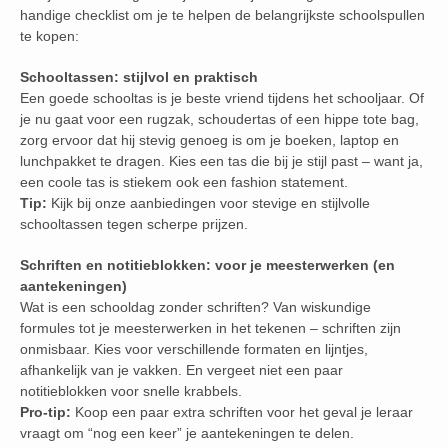
handige checklist om je te helpen de belangrijkste schoolspullen
te kopen:
Schooltassen: stijlvol en praktisch
Een goede schooltas is je beste vriend tijdens het schooljaar. Of
je nu gaat voor een rugzak, schoudertas of een hippe tote bag,
zorg ervoor dat hij stevig genoeg is om je boeken, laptop en
lunchpakket te dragen. Kies een tas die bij je stijl past – want ja,
een coole tas is stiekem ook een fashion statement.
Tip:
Kijk bij onze aanbiedingen voor stevige en stijlvolle
schooltassen tegen scherpe prijzen.
Schriften en notitieblokken: voor je meesterwerken (en
aantekeningen)
Wat is een schooldag zonder schriften? Van wiskundige
formules tot je meesterwerken in het tekenen – schriften zijn
onmisbaar. Kies voor verschillende formaten en lijntjes,
afhankelijk van je vakken. En vergeet niet een paar
notitieblokken voor snelle krabbels.
Pro-tip:
Koop een paar extra schriften voor het geval je leraar
vraagt om “nog een keer” je aantekeningen te delen.