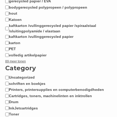
gerecycled papier / EVA
bodygerecycled polypropeen / polypropeen
hout
Katoen
kaftkarton /vullinggerecycled papier /spiraalstaal
/sluitingpolyamide / elastaan
kaftkarton /vullinggerecycled papier
karton
PET
volledig artikelpapier
89 meer tonen
Category
Uncategorized
Categorie
schriften en boekjes
Printers, printersupplies en computerbenodigdheden
Cartridges, toners, machinelinten en inktrollen
Drum
InkJetcartridges
Toner