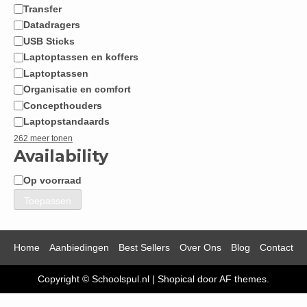
Transfer
Datadragers
USB Sticks
Laptoptassen en koffers
Laptoptassen
Organisatie en comfort
Concepthouders
Laptopstandaards
262 meer tonen
Availability
Op voorraad
Beschikbaarheid
Toepassen
Home
Aanbiedingen
Best Sellers
Over Ons
Blog
Contact
Copyright © Schoolspul.nl
|
Shopical
door AF themes.