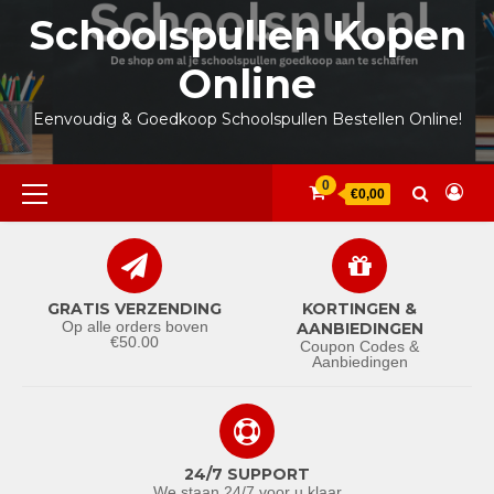
Ga
Schoolspullen Kopen
naar
de
Online
inhoud
Eenvoudig & Goedkoop Schoolspullen Bestellen Online!
Primair
0
€0,00
menu
GRATIS VERZENDING
KORTINGEN &
Op alle orders boven
AANBIEDINGEN
€50.00
Coupon Codes &
Aanbiedingen
24/7 SUPPORT
We staan 24/7 voor u klaar