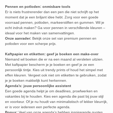
Pennen en potloden: onmisbare tools
Er is niets frustrerender dan een pen die niet schrijft op het
moment dat je een briljant idee hebt. Zorg voor een goede
voorraad pennen, potloden, markeerstiften en gummen. Wil je
echt indruk maken? Ga voor pennen in verschillende kleuren –
ideaal voor het maken van samenvattingen.
Onze aanrader:
Bekijk onze set van premium pennen en
potloden voor een scherpe prijs.
Kaftpapier en etiketten: geef je boeken een make-over
Niemand wil boeken die er na een maand al versleten uitzien.
Met kaftpapier bescherm je je boeken en geef je ze een
persoonlijk tintje. Kies uit trendy prints of houd het simpel met
effen kleuren. Vergeet ook niet om etiketten te gebruiken, zodat
je je boeken makkelijk kunt herkennen.
Agenda’s: jouw persoonlijke assistent
Een goede agenda helpt je om deadlines, proefwerken en
vakanties bij te houden. Kies een agenda die past bij jouw stijl
en voorkeur. Of je nu houdt van minimalistisch of lekker kleurrijk,
er is voor iedereen een perfecte agenda.
Bonus:
Veel van onze agenda’s hebben inspirerende quotes