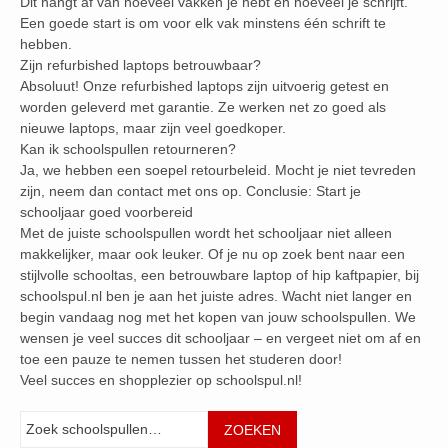
Dit hangt af van hoeveel vakken je hebt en hoeveel je schrijft.
Een goede start is om voor elk vak minstens één schrift te
hebben.
Zijn refurbished laptops betrouwbaar?
Absoluut! Onze refurbished laptops zijn uitvoerig getest en
worden geleverd met garantie. Ze werken net zo goed als
nieuwe laptops, maar zijn veel goedkoper.
Kan ik schoolspullen retourneren?
Ja, we hebben een soepel retourbeleid. Mocht je niet tevreden
zijn, neem dan contact met ons op. Conclusie: Start je
schooljaar goed voorbereid
Met de juiste schoolspullen wordt het schooljaar niet alleen
makkelijker, maar ook leuker. Of je nu op zoek bent naar een
stijlvolle schooltas, een betrouwbare laptop of hip kaftpapier, bij
schoolspul.nl ben je aan het juiste adres. Wacht niet langer en
begin vandaag nog met het kopen van jouw schoolspullen. We
wensen je veel succes dit schooljaar – en vergeet niet om af en
toe een pauze te nemen tussen het studeren door!
Veel succes en shopplezier op schoolspul.nl!
Zoeken
ZOEKEN