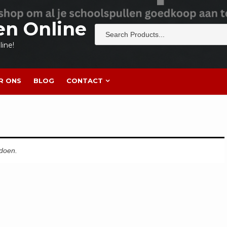
en Online
ine!
R ONS
BLOG
CONTACT
ldoen.