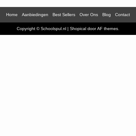
Home
Aanbiedingen
Best Sellers
Over Ons
Blog
Contact
Copyright © Schoolspul.nl
|
Shopical
door AF themes.