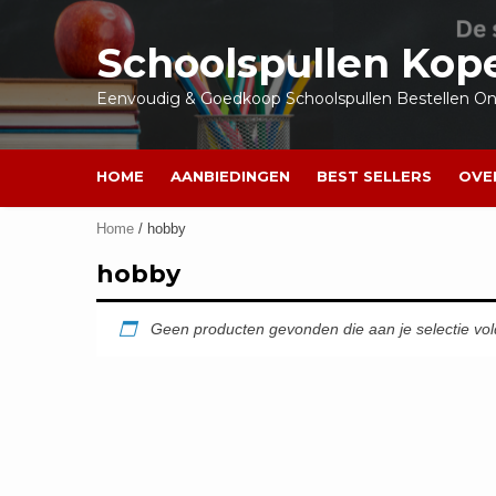
Ga
naar
Schoolspullen Kop
de
inhoud
Eenvoudig & Goedkoop Schoolspullen Bestellen Onl
HOME
AANBIEDINGEN
BEST SELLERS
OVE
Home
/ hobby
hobby
Geen producten gevonden die aan je selectie vo