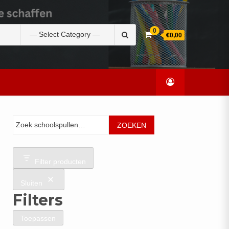
Zoek
0
€0,00
naar:
Zoeken
ZOEKEN
Filter producten
Sluiten
Filters
Toepassen