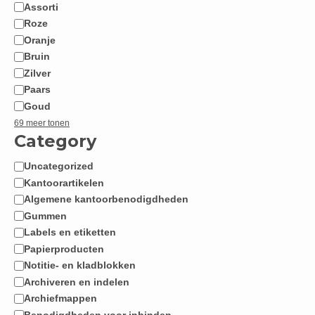
Assorti
Roze
Oranje
Bruin
Zilver
Paars
Goud
69 meer tonen
Category
Uncategorized
Categorie
Kantoorartikelen
Algemene kantoorbenodigdheden
Gummen
Labels en etiketten
Papierproducten
Notitie- en kladblokken
Archiveren en indelen
Archiefmappen
Benodigdheden voor inbinden