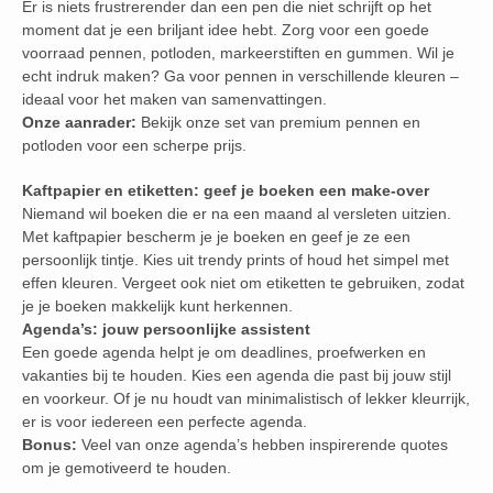
Er is niets frustrerender dan een pen die niet schrijft op het
moment dat je een briljant idee hebt. Zorg voor een goede
voorraad pennen, potloden, markeerstiften en gummen. Wil je
echt indruk maken? Ga voor pennen in verschillende kleuren –
ideaal voor het maken van samenvattingen.
Onze aanrader:
Bekijk onze set van premium pennen en
potloden voor een scherpe prijs.
Kaftpapier en etiketten: geef je boeken een make-over
Niemand wil boeken die er na een maand al versleten uitzien.
Met kaftpapier bescherm je je boeken en geef je ze een
persoonlijk tintje. Kies uit trendy prints of houd het simpel met
effen kleuren. Vergeet ook niet om etiketten te gebruiken, zodat
je je boeken makkelijk kunt herkennen.
Agenda’s: jouw persoonlijke assistent
Een goede agenda helpt je om deadlines, proefwerken en
vakanties bij te houden. Kies een agenda die past bij jouw stijl
en voorkeur. Of je nu houdt van minimalistisch of lekker kleurrijk,
er is voor iedereen een perfecte agenda.
Bonus:
Veel van onze agenda’s hebben inspirerende quotes
om je gemotiveerd te houden.