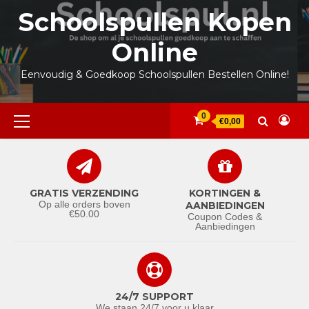
Ga
Schoolspullen Kopen
naar
de
Online
inhoud
Eenvoudig & Goedkoop Schoolspullen Bestellen Online!
Primair
0
€0,00
menu
GRATIS VERZENDING
KORTINGEN &
Op alle orders boven
AANBIEDINGEN
€50.00
Coupon Codes &
Aanbiedingen
24/7 SUPPORT
We staan 24/7 voor u klaar