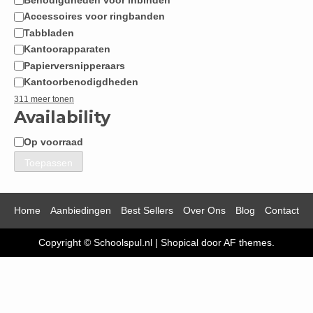
Accessoires voor ringbanden
Tabbladen
Kantoorapparaten
Papierversnipperaars
Kantoorbenodigdheden
311 meer tonen
Availability
Op voorraad
Beschikbaarheid
Toepassen
Home
Aanbiedingen
Best Sellers
Over Ons
Blog
Contact
Copyright © Schoolspul.nl
|
Shopical
door AF themes.