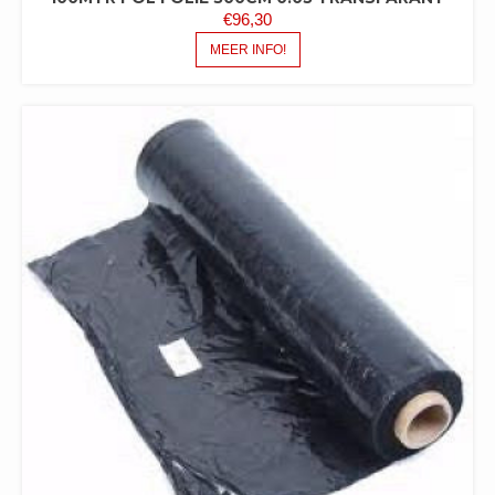
€
96,30
MEER INFO!