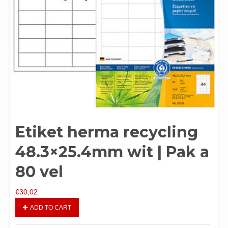
Etiket herma recycling
48.3×25.4mm wit | Pak a
80 vel
€
30,02
ADD TO CART