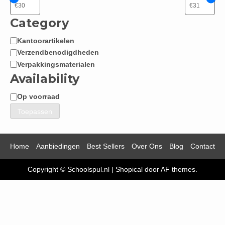
Category
Kantoorartikelen
Categorie
Verzendbenodigdheden
Verpakkingsmaterialen
Availability
Op voorraad
Beschikbaarheid
Toepassen
Home
Aanbiedingen
Best Sellers
Over Ons
Blog
Contact
Copyright © Schoolspul.nl
|
Shopical
door AF themes.