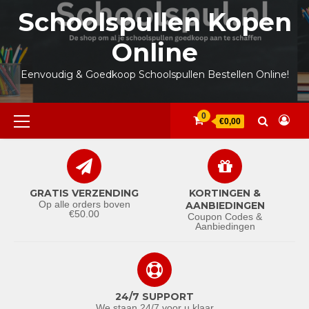
Ga
Schoolspullen Kopen
naar
de
Online
inhoud
Eenvoudig & Goedkoop Schoolspullen Bestellen Online!
Primair
0
€0,00
menu
GRATIS VERZENDING
KORTINGEN &
Op alle orders boven
AANBIEDINGEN
€50.00
Coupon Codes &
Aanbiedingen
24/7 SUPPORT
We staan 24/7 voor u klaar