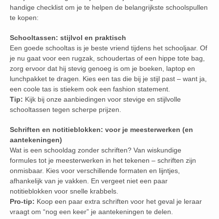
handige checklist om je te helpen de belangrijkste schoolspullen
te kopen:
Schooltassen: stijlvol en praktisch
Een goede schooltas is je beste vriend tijdens het schooljaar. Of
je nu gaat voor een rugzak, schoudertas of een hippe tote bag,
zorg ervoor dat hij stevig genoeg is om je boeken, laptop en
lunchpakket te dragen. Kies een tas die bij je stijl past – want ja,
een coole tas is stiekem ook een fashion statement.
Tip:
Kijk bij onze aanbiedingen voor stevige en stijlvolle
schooltassen tegen scherpe prijzen.
Schriften en notitieblokken: voor je meesterwerken (en
aantekeningen)
Wat is een schooldag zonder schriften? Van wiskundige
formules tot je meesterwerken in het tekenen – schriften zijn
onmisbaar. Kies voor verschillende formaten en lijntjes,
afhankelijk van je vakken. En vergeet niet een paar
notitieblokken voor snelle krabbels.
Pro-tip:
Koop een paar extra schriften voor het geval je leraar
vraagt om “nog een keer” je aantekeningen te delen.