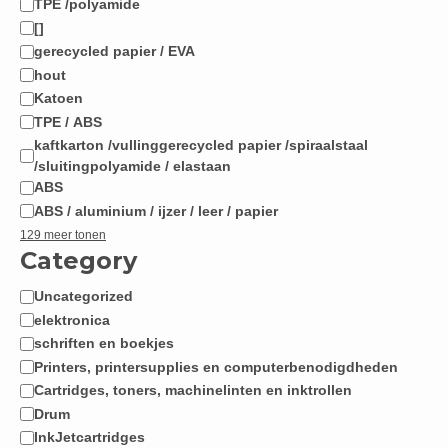
TPE /polyamide
[]
gerecycled papier / EVA
hout
Katoen
TPE / ABS
kaftkarton /vullinggerecycled papier /spiraalstaal
/sluitingpolyamide / elastaan
ABS
ABS / aluminium / ijzer / leer / papier
129 meer tonen
Category
Uncategorized
Categorie
elektronica
schriften en boekjes
Printers, printersupplies en computerbenodigdheden
Cartridges, toners, machinelinten en inktrollen
Drum
InkJetcartridges