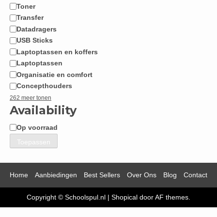
Toner
Transfer
Datadragers
USB Sticks
Laptoptassen en koffers
Laptoptassen
Organisatie en comfort
Concepthouders
262 meer tonen
Availability
Op voorraad
Beschikbaarheid
Toepassen
Home
Aanbiedingen
Best Sellers
Over Ons
Blog
Contact
Copyright © Schoolspul.nl
|
Shopical
door AF themes.