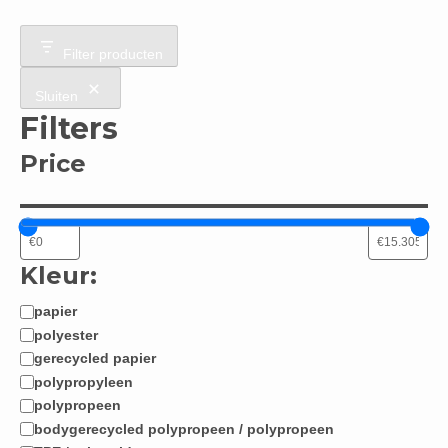
Filter producten
Sluiten
Filters
Price
Kleur:
papier
Materiaal:
polyester
gerecycled papier
polypropyleen
polypropeen
bodygerecycled polypropeen / polypropeen