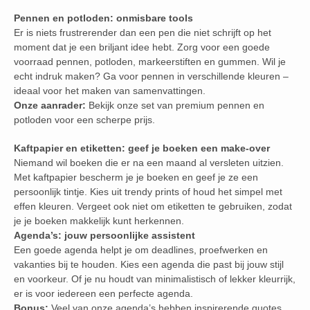
Pennen en potloden: onmisbare tools
Er is niets frustrerender dan een pen die niet schrijft op het
moment dat je een briljant idee hebt. Zorg voor een goede
voorraad pennen, potloden, markeerstiften en gummen. Wil je
echt indruk maken? Ga voor pennen in verschillende kleuren –
ideaal voor het maken van samenvattingen.
Onze aanrader:
Bekijk onze set van premium pennen en
potloden voor een scherpe prijs.
Kaftpapier en etiketten: geef je boeken een make-over
Niemand wil boeken die er na een maand al versleten uitzien.
Met kaftpapier bescherm je je boeken en geef je ze een
persoonlijk tintje. Kies uit trendy prints of houd het simpel met
effen kleuren. Vergeet ook niet om etiketten te gebruiken, zodat
je je boeken makkelijk kunt herkennen.
Agenda’s: jouw persoonlijke assistent
Een goede agenda helpt je om deadlines, proefwerken en
vakanties bij te houden. Kies een agenda die past bij jouw stijl
en voorkeur. Of je nu houdt van minimalistisch of lekker kleurrijk,
er is voor iedereen een perfecte agenda.
Bonus:
Veel van onze agenda’s hebben inspirerende quotes