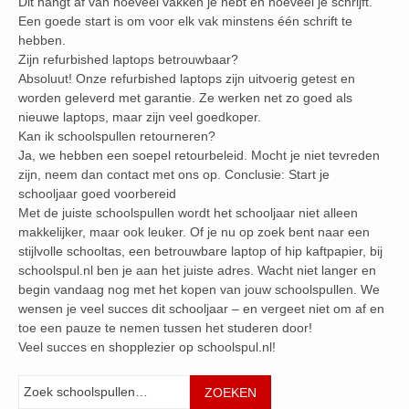
Dit hangt af van hoeveel vakken je hebt en hoeveel je schrijft.
Een goede start is om voor elk vak minstens één schrift te
hebben.
Zijn refurbished laptops betrouwbaar?
Absoluut! Onze refurbished laptops zijn uitvoerig getest en
worden geleverd met garantie. Ze werken net zo goed als
nieuwe laptops, maar zijn veel goedkoper.
Kan ik schoolspullen retourneren?
Ja, we hebben een soepel retourbeleid. Mocht je niet tevreden
zijn, neem dan contact met ons op. Conclusie: Start je
schooljaar goed voorbereid
Met de juiste schoolspullen wordt het schooljaar niet alleen
makkelijker, maar ook leuker. Of je nu op zoek bent naar een
stijlvolle schooltas, een betrouwbare laptop of hip kaftpapier, bij
schoolspul.nl ben je aan het juiste adres. Wacht niet langer en
begin vandaag nog met het kopen van jouw schoolspullen. We
wensen je veel succes dit schooljaar – en vergeet niet om af en
toe een pauze te nemen tussen het studeren door!
Veel succes en shopplezier op schoolspul.nl!
Zoeken
ZOEKEN