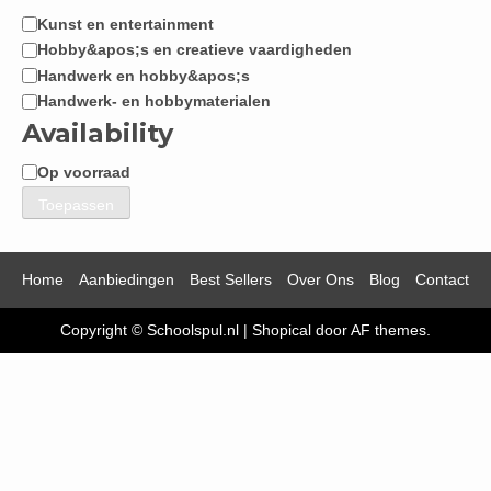
Kunst en entertainment
Categorie
Hobby&apos;s en creatieve vaardigheden
Handwerk en hobby&apos;s
Handwerk- en hobbymaterialen
Availability
Op voorraad
Beschikbaarheid
Toepassen
Home
Aanbiedingen
Best Sellers
Over Ons
Blog
Contact
Copyright © Schoolspul.nl
|
Shopical
door AF themes.