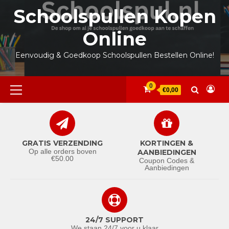
Ga
Schoolspullen Kopen
naar
de
Online
inhoud
Eenvoudig & Goedkoop Schoolspullen Bestellen Online!
Primair
0
€0,00
menu
GRATIS VERZENDING
KORTINGEN &
Op alle orders boven
AANBIEDINGEN
€50.00
Coupon Codes &
Aanbiedingen
24/7 SUPPORT
We staan 24/7 voor u klaar