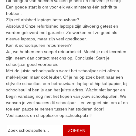
Dit hangt af van hoeveel vakken je hebt en hoeveel je schrijft.
Een goede start is om voor elk vak minstens één schrift te
hebben.
Zijn refurbished laptops betrouwbaar?
Absoluut! Onze refurbished laptops zijn uitvoerig getest en
worden geleverd met garantie. Ze werken net zo goed als
nieuwe laptops, maar zijn veel goedkoper.
Kan ik schoolspullen retourneren?
Ja, we hebben een soepel retourbeleid. Mocht je niet tevreden
zijn, neem dan contact met ons op. Conclusie: Start je
schooljaar goed voorbereid
Met de juiste schoolspullen wordt het schooljaar niet alleen
makkelijker, maar ook leuker. Of je nu op zoek bent naar een
stijlvolle schooltas, een betrouwbare laptop of hip kaftpapier, bij
schoolspul.nl ben je aan het juiste adres. Wacht niet langer en
begin vandaag nog met het kopen van jouw schoolspullen. We
wensen je veel succes dit schooljaar – en vergeet niet om af en
toe een pauze te nemen tussen het studeren door!
Veel succes en shopplezier op schoolspul.nl!
Zoeken
ZOEKEN