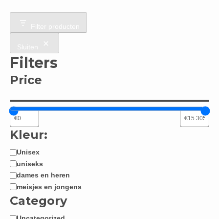
Filter producten
Sluiten
Filters
Price
Kleur:
Unisex
Jongen
uniseks
/
dames en heren
Meisje:
meisjes en jongens
Category
Uncategorized