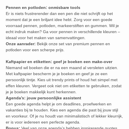
Pennen en potloden: onmisbare tools
Er is niets frustrerender dan een pen die niet schrijft op het
moment dat je een briljant idee hebt. Zorg voor een goede
voorraad pennen, potloden, markeerstiften en gummen. Wil je
echt indruk maken? Ga voor pennen in verschillende kleuren –
ideaal voor het maken van samenvattingen.
Onze aanrader:
Bekijk onze set van premium pennen en
potloden voor een scherpe prijs.
Kaftpapier en etiketten: geef je boeken een make-over
Niemand wil boeken die er na een maand al versleten uitzien.
Met kaftpapier bescherm je je boeken en geef je ze een
persoonlijk tintje. Kies uit trendy prints of houd het simpel met
effen kleuren. Vergeet ook niet om etiketten te gebruiken, zodat
je je boeken makkelijk kunt herkennen.
Agenda’s: jouw persoonlijke assistent
Een goede agenda helpt je om deadlines, proefwerken en
vakanties bij te houden. Kies een agenda die past bij jouw stijl
en voorkeur. Of je nu houdt van minimalistisch of lekker kleurrijk,
er is voor iedereen een perfecte agenda.
Bonus:
Veel van onze agenda’s hebben inspirerende quotes