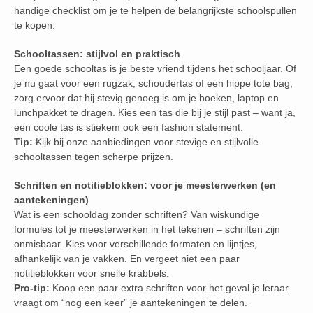
handige checklist om je te helpen de belangrijkste schoolspullen
te kopen:
Schooltassen: stijlvol en praktisch
Een goede schooltas is je beste vriend tijdens het schooljaar. Of
je nu gaat voor een rugzak, schoudertas of een hippe tote bag,
zorg ervoor dat hij stevig genoeg is om je boeken, laptop en
lunchpakket te dragen. Kies een tas die bij je stijl past – want ja,
een coole tas is stiekem ook een fashion statement.
Tip:
Kijk bij onze aanbiedingen voor stevige en stijlvolle
schooltassen tegen scherpe prijzen.
Schriften en notitieblokken: voor je meesterwerken (en
aantekeningen)
Wat is een schooldag zonder schriften? Van wiskundige
formules tot je meesterwerken in het tekenen – schriften zijn
onmisbaar. Kies voor verschillende formaten en lijntjes,
afhankelijk van je vakken. En vergeet niet een paar
notitieblokken voor snelle krabbels.
Pro-tip:
Koop een paar extra schriften voor het geval je leraar
vraagt om “nog een keer” je aantekeningen te delen.