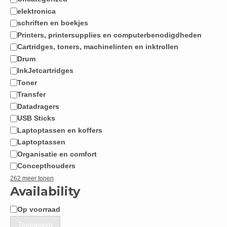
Categorie
elektronica
schriften en boekjes
Printers, printersupplies en computerbenodigdheden
Cartridges, toners, machinelinten en inktrollen
Drum
InkJetcartridges
Toner
Transfer
Datadragers
USB Sticks
Laptoptassen en koffers
Laptoptassen
Organisatie en comfort
Concepthouders
262 meer tonen
Availability
Op voorraad
Beschikbaarheid
Toepassen