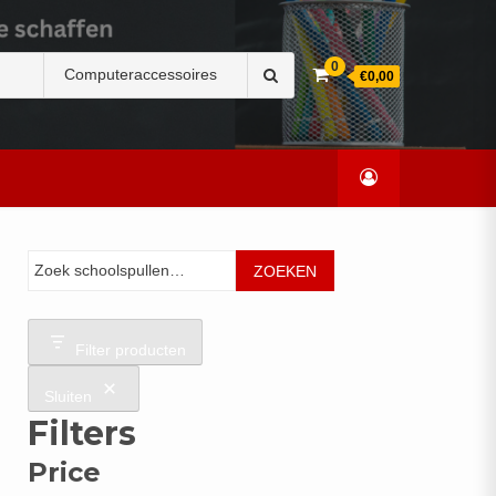
Zoek
0
€0,00
naar:
Zoeken
ZOEKEN
Filter producten
Sluiten
Filters
Price