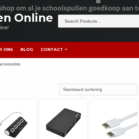
en Online
ine!
R ONS
BLOG
CONTACT
accessoires