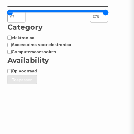
Category
elektronica
Categorie
Accessoires voor elektronica
Computeraccessoires
Availability
Op voorraad
Beschikbaarheid
Toepassen