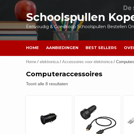
Ga
naar
Schoolspullen Kop
de
inhoud
Eenvoudig & Goedkoop Schoolspullen Bestellen Onl
HOME
AANBIEDINGEN
BEST SELLERS
OVE
Home
/
elektronica
/
Accessoires voor elektronica
/ Computer
Computeraccessoires
Toont alle 8 resultaten