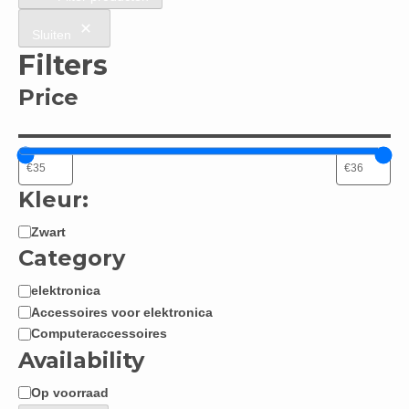
Sluiten
Filters
Price
Kleur:
Zwart
Kleur:
Category
elektronica
Categorie
Accessoires voor elektronica
Computeraccessoires
Availability
Op voorraad
Beschikbaarheid