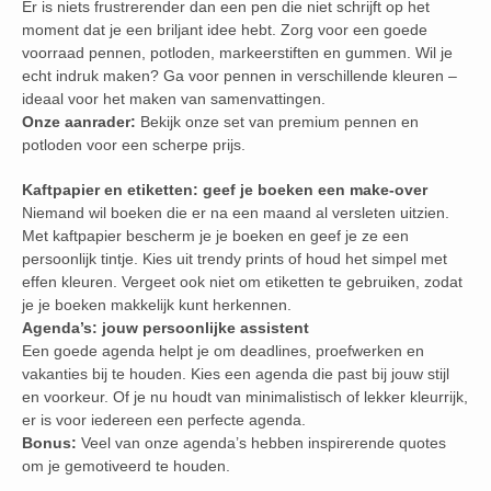
Er is niets frustrerender dan een pen die niet schrijft op het
moment dat je een briljant idee hebt. Zorg voor een goede
voorraad pennen, potloden, markeerstiften en gummen. Wil je
echt indruk maken? Ga voor pennen in verschillende kleuren –
ideaal voor het maken van samenvattingen.
Onze aanrader:
Bekijk onze set van premium pennen en
potloden voor een scherpe prijs.
Kaftpapier en etiketten: geef je boeken een make-over
Niemand wil boeken die er na een maand al versleten uitzien.
Met kaftpapier bescherm je je boeken en geef je ze een
persoonlijk tintje. Kies uit trendy prints of houd het simpel met
effen kleuren. Vergeet ook niet om etiketten te gebruiken, zodat
je je boeken makkelijk kunt herkennen.
Agenda’s: jouw persoonlijke assistent
Een goede agenda helpt je om deadlines, proefwerken en
vakanties bij te houden. Kies een agenda die past bij jouw stijl
en voorkeur. Of je nu houdt van minimalistisch of lekker kleurrijk,
er is voor iedereen een perfecte agenda.
Bonus:
Veel van onze agenda’s hebben inspirerende quotes
om je gemotiveerd te houden.