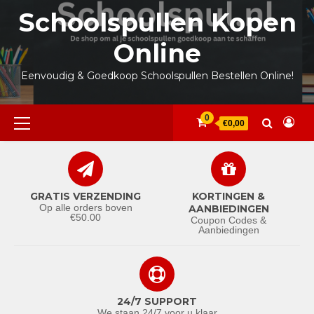
Ga
Schoolspullen Kopen
naar
de
Online
inhoud
Eenvoudig & Goedkoop Schoolspullen Bestellen Online!
Primair
0
€0,00
menu
GRATIS VERZENDING
KORTINGEN &
Op alle orders boven
AANBIEDINGEN
€50.00
Coupon Codes &
Aanbiedingen
24/7 SUPPORT
We staan 24/7 voor u klaar