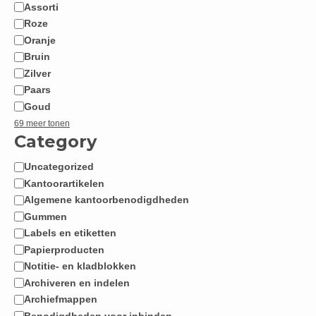
Assorti
Roze
Oranje
Bruin
Zilver
Paars
Goud
69 meer tonen
Category
Uncategorized
Categorie
Kantoorartikelen
Algemene kantoorbenodigdheden
Gummen
Labels en etiketten
Papierproducten
Notitie- en kladblokken
Archiveren en indelen
Archiefmappen
Benodigdheden voor inbinden