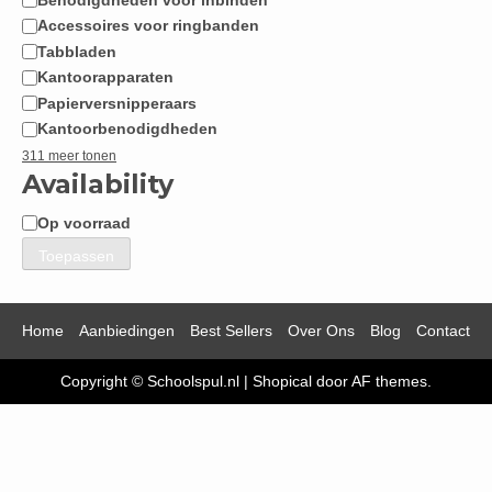
Accessoires voor ringbanden
Tabbladen
Kantoorapparaten
Papierversnipperaars
Kantoorbenodigdheden
311 meer tonen
Availability
Op voorraad
Beschikbaarheid
Toepassen
Home
Aanbiedingen
Best Sellers
Over Ons
Blog
Contact
Copyright © Schoolspul.nl
|
Shopical
door AF themes.