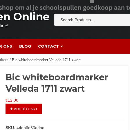
en Online
ine!
R ONS
BLOG
CONTACT
rkers
/ Bic whiteboardmarker Velleda 1711 zwart
Bic whiteboardmarker
Velleda 1711 zwart
€
12,00
ADD TO CART
SKU:
44db6d63adaa