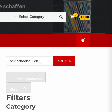
Zoek
0
€0,00
naar:
Zoeken
ZOEKEN
Filter producten
Sluiten
Filters
Category