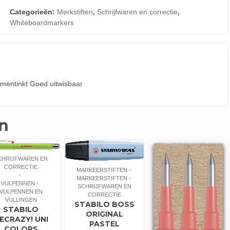
Categorieën:
Merkstiften
,
Schrijfwaren en correctie
,
Whiteboardmarkers
gmentinkt Goed uitwisbaar
n
CHRIJFWAREN EN
CORRECTIE
MARKEERSTIFTEN
MARKEERSTIFTEN
VULPENNEN
SCHRIJFWAREN EN
VULPENNEN EN
CORRECTIE
VULLINGEN
STABILO BOSS
STABILO
ORIGINAL
ECRAZY! UNI
PASTEL
COLORS