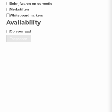
Schrijfwaren en correctie
Categorie
Merkstiften
Whiteboardmarkers
Availability
Op voorraad
Beschikbaarheid
Toepassen