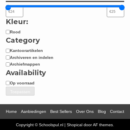
Kleur:
Rood
Kleur:
Category
Kantoorartikelen
Categorie
Archiveren en indelen
Archiefmappen
Availability
Op voorraad
Beschikbaarheid
Toepassen
Home
Aanbiedingen
Best Sellers
Over Ons
Blog
Contact
Copyright © Schoolspul.nl
|
Shopical
door AF themes.