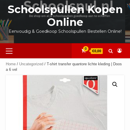
Ga
Schoolspullen Kopen
naar
de
Online
inhoud
Eenvoudig & Goedkoop Schoolspullen Bestellen Online!
Primair
0
€0,00
menu
Home
/
Uncategorized
/ T-shirt transfer quantore lichte kleding | Doos
a 6 vel