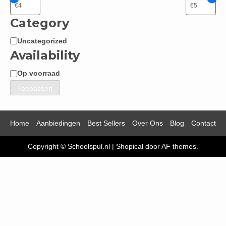
Category
Uncategorized
Categorie
Availability
Op voorraad
Beschikbaarheid
Toepassen
Home
Aanbiedingen
Best Sellers
Over Ons
Blog
Contact
Copyright © Schoolspul.nl
|
Shopical
door AF themes.