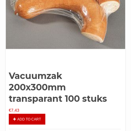
Vacuumzak
200x300mm
transparant 100 stuks
€
7,43
ADD TO CART