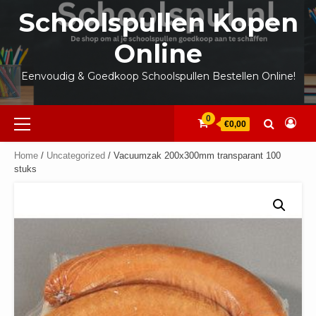
Ga
Schoolspullen Kopen
naar
de
Online
inhoud
Eenvoudig & Goedkoop Schoolspullen Bestellen Online!
Primair
0
€0,00
menu
Home
/
Uncategorized
/ Vacuumzak 200x300mm transparant 100
stuks