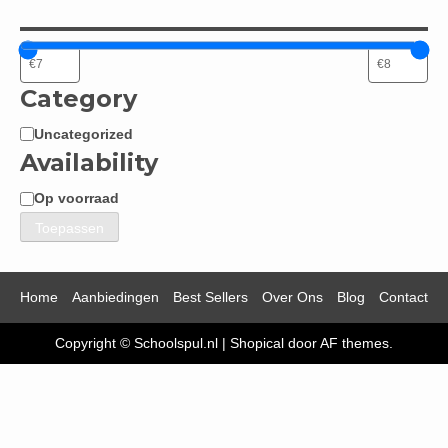
Category
Uncategorized
Categorie
Availability
Op voorraad
Beschikbaarheid
Toepassen
Home
Aanbiedingen
Best Sellers
Over Ons
Blog
Contact
Copyright © Schoolspul.nl
|
Shopical
door AF themes.