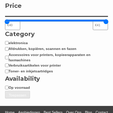
Price
Category
elektronica
Categorie
Afdrukken, kopiëren, scannen en faxen
Accessoires voor printers, kopieerapparaten en
faxmachines
Verbruiksartikelen voor printer
Toner- en inkjetcartridges
Availability
Op voorraad
Beschikbaarheid
Toepassen
Home
Aanbiedingen
Best Sellers
Over Ons
Blog
Contact