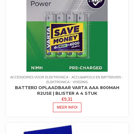
ACCESSOIRES VOOR ELEKTRONICA
ACCU&APOS;S EN BATTERIJEN
ELEKTRONICA
VOEDING
BATTERIJ OPLAADBAAR VARTA AAA 800MAH
R2USE | BLISTER A 4 STUK
€
9,31
MEER INFO!